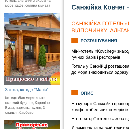
готель, альтанки з видом на
море, кафе, соляна кімната.
Санжійка Ковчег 
САНЖІЙКА ГОТЕЛЬ «
ВІДПОЧИНКУ, АЛЬТА
РОЗТАШУВАННЯ
Міні-готель «Kovcheg» знахо
гучних барів і ресторанів.
Готель у Санжійці розташован
до моря знаходиться одразу 
Затока, котедж "Марія"
ОПИС
Котедж біля моря: зняти
окремий будинок, Кароліно-
На курорті Санжейка пропону
Бугаз, парковка, кухня, 3
комфортабельних номерів із в
спальні, барбекю.
На території готелю є зона в
У номерах та на всій територі