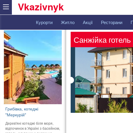
Vkazivnyk
Курорти
Житло
Акції
Ресторани
Санжійка готель
Грибівка, котеджі
"Меркурій"
Дерев'яні котеджі біля моря,
відпочинок в Україні з басейном,