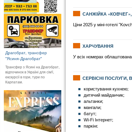
САНЖІЙКА «КОВЧЕГ», 
Ціни 2025 у міні-готелі "Kov
ХАРЧУВАННЯ
Драгобрат, трансфер
У всіх номерах облаштована 
"Ясиня-Драгобрат"
Трансфер з Ясині на Драгобрат,
відпочинок в Україні для сім'ї,
екскурсії в гори, тури по
СЕРВІСНІ ПОСЛУГИ, 
Карпатам.
користування кухнею;
дитячий майданчик;
альтанки;
мангали;
батут;
Wi-Fi Інтернет;
паркінг.