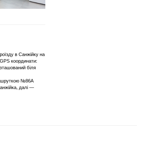
роїзду в Санжійку на
 GPS координати:
озташований біля
аршруткою №86А
анжійка, далі —