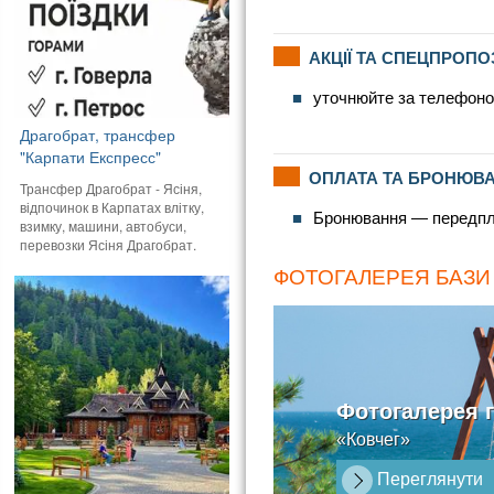
АКЦІЇ ТА СПЕЦПРОПО
уточнюйте за телефоно
Драгобрат, трансфер
"Карпати Експресс"
ОПЛАТА ТА БРОНЮВ
Трансфер Драгобрат - Ясіня,
відпочинок в Карпатах влітку,
Бронювання — передплат
взимку, машини, автобуси,
перевозки Ясіня Драгобрат.
ФОТОГАЛЕРЕЯ БАЗИ
Фотогалерея 
«Ковчег»
Переглянути