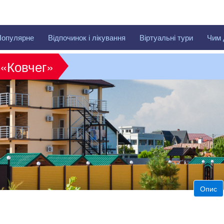
Популярне
Відпочинок і лікування
Віртуальні тури
Чим 
 «Ковчег»
Опис