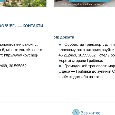
КОВЧЕГ» — КОНТАКТИ
Як доїхати
опольський район, с.
Особистий транспорт: для п
 6, міні-готель «Ковчег»
власному авто використовуйте
: http://www.kovcheg-
46.212469, 30.595862. Готель р
моря зі сторони Грибівки.
469, 30.595862
Громадський транспорт: м
Одеса — Грибівка до зупинки С
своїм ходом або на таксі.
Все житло