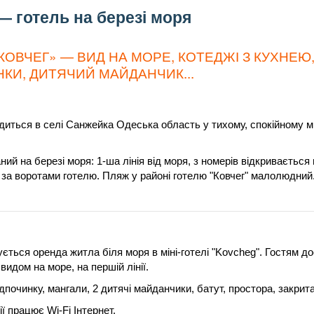
— готель на березі моря
КОВЧЕГ» — ВИД НА МОРЕ, КОТЕДЖІ З КУХНЕЮ
НКИ, ДИТЯЧИЙ МАЙДАНЧИК...
диться в селі Санжейка Одеська область у тихому, спокійному міс
ий на березі моря: 1-ша лінія від моря, з номерів відкривається
за воротами готелю. Пляж у районі готелю "Ковчег" малолюдний
ється оренда житла біля моря в міні-готелі "Kovcheg". Гостям д
идом на море, на першій лінії.
ідпочинку, мангали, 2 дитячі майданчики, батут, простора, закрит
ї працює Wi-Fi Інтернет.