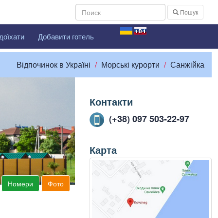
Пошук
доїхати
Добавити готель
Відпочинок в Україні
Морські курорти
Санжійка
Контакти
(+38) 097 503-22-97
Карта
Номери
Фото