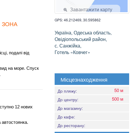
Завантажити карту
GPS: 46.212469, 30.595862
, ЗОНА
Україна, Одеська область,
Овідіопольський район,
с. Санжійка,
Готель «Ковчег»
ці, подалі від
 вид на море. Спуск
.
Місцезнаходження
50 м
До пляжу:
500 м
До центру:
оступно 12 нових
До магазину:
До кафе:
а автостоянка.
До ресторану: