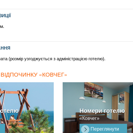
ЗИЦІЇ
м.
АННЯ
а (розмір узгоджується з адміністрацією готелю).
 ВІДПОЧИНКУ «КОВЧЕГ»
готелю
Номери готелю
«Ковчег»
Переглянути