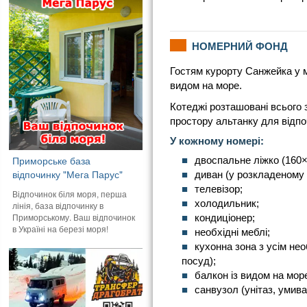
НОМЕРНИЙ ФОНД
Гостям курорту Санжейка у м
видом на море.
Котеджі розташовані всього з
простору альтанку для відпо
У кожному номері:
Приморське база
двоспальне ліжко (160×
відпочинку "Мега Парус"
диван (у розкладеному 
телевізор;
Відпочинок біля моря, перша
холодильник;
лінія, база відпочинку в
Приморському. Ваш відпочинок
кондиціонер;
в Україні на березі моря!
необхідні меблі;
кухонна зона з усім нео
посуд);
балкон із видом на мор
санвузол (унітаз, умив