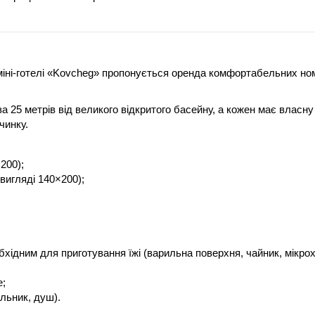
іні-готелі «Kovcheg» пропонується оренда комфортабельних ном
а 25 метрів від великого відкритого басейну, а кожен має власну
чинку.
200);
вигляді 140×200);
бхідним для приготування їжі (варильна поверхня, чайник, мікрох
е;
альник, душ).