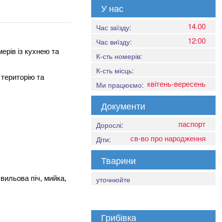
У нас
14.00
Час заїзду:
12:00
Час виїзду:
ерів із кухнею та
К-сть номерів:
К-сть місць:
 територію та
квітень-вересень
Ми працюємо:
Документи
паспорт
Дорослі:
св-во про народження
Діти:
Тварини
вильова піч, мийка,
уточнюйте
Грибівка