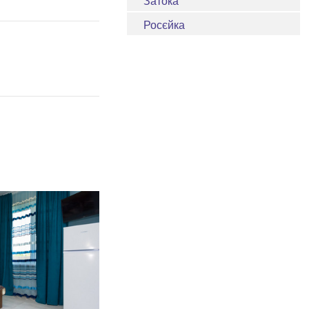
Затока
Росєйка