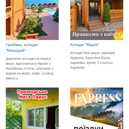
Грибівка, котеджі
Котедж "Марія"
"Меркурій"
Котедж біля моря: окремий
будинок, Кароліно-Бугаз,
Дерев'яні котеджі на березі
парковка, кухня, 3 спальні,
моря, відпочинок в Україні з
барбекю.
басейном, готель, альтанки з
видом на море, кафе, соляна
кімната.