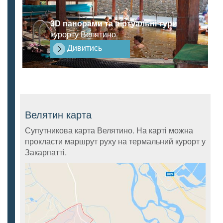
3D панорами та віртуальні тури
курорту Велятино
Дивитись
Велятин карта
Супутникова карта Велятино. На карті можна
прокласти маршрут руху на термальний курорт у
Закарпатті.