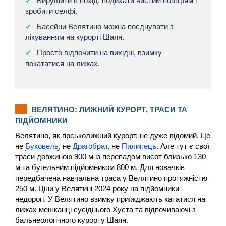
Вирушити в похід, подихати чистим повітрям і
зробити селфі.
Басейни Велятино можна поєднувати з
лікуванням на курорті Шаян.
Просто відпочити на вихідні, взимку
покататися на лижах.
ВЕЛЯТИНО: ЛИЖНИЙ КУРОРТ, ТРАСИ ТА
ПІДЙОМНИКИ
Велятино, як гірськолижний курорт, не дуже відомий. Це
не
Буковель
, не
Драгобрат
, не
Пилипець
. Але тут є свої
траси довжиною 900 м із перепадом висот близько 130
м та бугельним підйомником 800 м. Для новачків
передбачена навчальна траса у Велятино протяжністю
250 м. Ціни у Велятині 2024 року на підйомники
недорогі. У Велятино взимку приїжджають кататися на
лижах мешканці сусіднього Хуста та відпочиваючі з
бальнеологічного курорту Шаян.