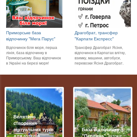
Приморське база
Драгобрат, трансфер
відпочинку "Мега Парус"
"Карпати Експресс"
Відпочинок біля моря, перша
Трансфер Драгобрат Ясіня,
лінія, база відпочинку в
відпочинок в Карпатах влітку,
Приморському. Ваш відпочинок
взимку, машини, автобуси,
в Україні на березі моря!
перевозки Ясіня Драгобрат.
Велятино
створення
віртуальних турів
База відпочинку
для готелів
"Перлина"
Затока