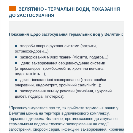
ВЕЛЯТИНО - ТЕРМАЛЬНІ ВОДИ, ПОКАЗАННЯ
ДО ЗАСТОСУВАННЯ
Показання щодо застосування термальних вод у Велятині:
хвороби опорно-рухової системи (артрити,
остреохондрози...);
захворювання м'яких тканин (міозити, подагра...);
деякі захворювання серцево-судинно системи
(атеросклероз, тромбофлебіти, хронічна венозна
недостатність...);
деякі гінекологічні захворювання (тазові спайки
очеревини, ендометрит, хронічний сальпінгіт...);
захворювання обміну речовин (ожиріння, цукровий
діабет, подагра, гіпотеріоз);
*Проконсультуватися про те, як приймати термальні ванни у
Велятині можна на території відпочинкового комплексу.
Термальні джерела Велятино, протипоказання до лікування
термальними водами служать: захворювання на стадії
загострення, хвороби серця, інфекційні захворювання, хронічна