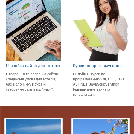
Розробка сайтів для готелів
Курси по програмуванню
Створення та розробка сайтів:
Онлайн IT курси по
спеціальні умови для готелів,
програмуванню: C#, C++, Java,
баз відпочинку в Україні,
ASP.NET, JavaScript, Python.
створення сайтів під "ключ".
Індивідуальні заняття,
консультації.