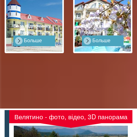
База відпочинку
База отдыха
"Вітерець"
Затока
"Фараон"
Затока
Больше
Больше
Велятино - фото, відео, 3D панорама