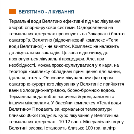
ВЕЛЯТИНО - ЛІКУВАННЯ
Термальні води Велятино ефективні під час лікування
хвороб опорно-рухової системи. Оздоровлення на
термальних джерелах пропонують на Закарпатті багато
санаторіїв. Велятино (відпочинковий комплекс «Теплі
води Велятино») - не виняток. Комплекс не належить
до лікувальних закладів. Це зона відпочинку, де
пропонуються лікувальні процедури. Але, при
необхідності, можна проконсультуватися у лікаря, на
території комплексу обладнані приміщення для ванни,
їдальня, готель. Основним лікувальним фактором
санаторно-курортного лікування у Велятині є прийняття
ванн з хлоридно-натрієвою, борно-бромною водою.
Термальна вода добре насичена йодом, залізом та
іншими мінералами. У басейни комплексу «Теплі води
Велятино» її подають за нормальної температури
близько 36-38 градусів. Курс лікування у Велятині на
термальних джерелах - 10-12 ванн. Мінералізація вод у
Велятині висока і становить близько 100 гра на літр.