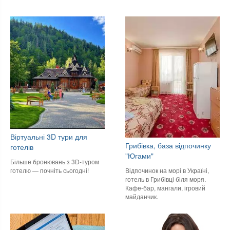
Віртуальні 3D тури для
Грибівка, база відпочинку
готелів
"Югами"
Більше бронювань з 3D-туром
готелю — почніть сьогодні!
Відпочинок на морі в Україні,
готель в Грибівці біля моря.
Кафе-бар, мангали, ігровий
майданчик.