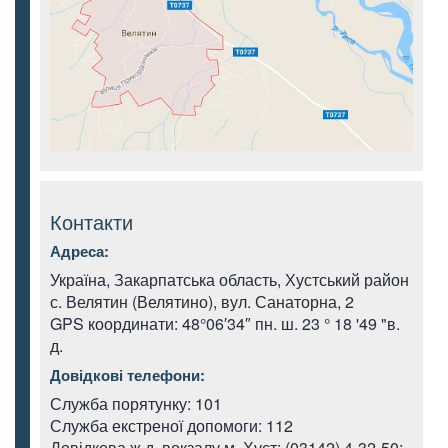
Контакти
Адреса:
Україна, Закарпатська область, Хустський район
с. Велятин (Велятино), вул. Санаторна, 2
GPS координати: 48°06′34″ пн. ш. 23 ° 18 '49 "в.
д.
Довідкові телефони:
Служба порятунку: 101
Служба екстреної допомоги: 112
Довідкова ж.д. вокзалу м. Хуст: (03142) 4-32-50;