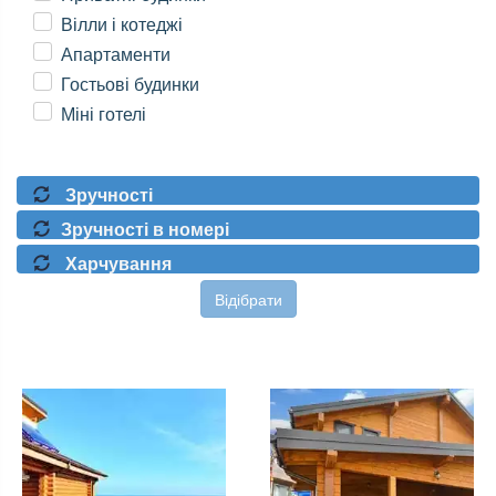
Вілли і котеджі
Апартаменти
Гостьові будинки
Міні готелі
Зручності
Зручності в номері
Харчування
Відібрати