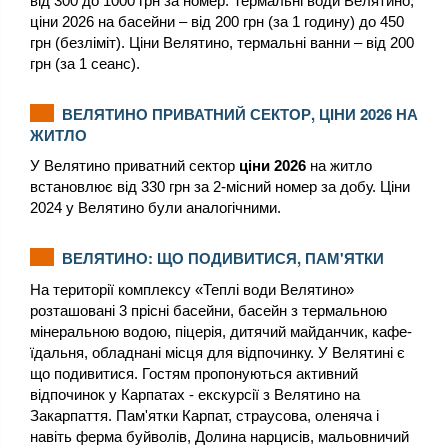
від 300 до 1000 грн за номер. Термальні води Велятино,
ціни 2026 на басейни – від 200 грн (за 1 годину) до 450
грн (безліміт). Ціни Велятино, термальні ванни – від 200
грн (за 1 сеанс).
ВЕЛЯТИНО ПРИВАТНИЙ СЕКТОР, ЦІНИ 2026 НА
ЖИТЛО
У Велятино приватний сектор
ціни 2026
на житло
встановлює від 330 грн за 2-місний номер за добу. Ціни
2024 у Велятино були аналогічними.
ВЕЛЯТИНО: ЩО ПОДИВИТИСЯ, ПАМ'ЯТКИ
На території комплексу «Теплі води Велятино»
розташовані 3 прісні басейни, басейн з термальною
мінеральною водою, піцерія, дитячий майданчик, кафе-
їдальня, обладнані місця для відпочинку. У Велятині є
що подивитися. Гостям пропонуються активний
відпочинок у Карпатах - екскурсії з Велятино на
Закарпаття. Пам'ятки Карпат, страусова, оленяча і
навіть ферма буйволів, Долина нарцисів, мальовничий