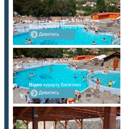
Фотогалерея
курорту Велятино
Дивитись
Відео
курорту Велятино
Дивитись