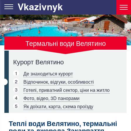
Vkazivnyk
Термальні води Велятино
Курорт Велятино
1
Де знаходиться курорт
2
Відпочинок, відгуки, особливості
3
Готелі, приватний сектор, ціни на житло
4
Фото, відео, 3D панорами
5
Як доїхати, карта, схема проїзду
Теплі води Велятино, термальні