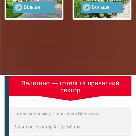
Більше
Больше
Велятино — готелі та приватний
сектор
Готель комплексу «Теплі води Велятино»
Велятино, санаторій «Трембіта»