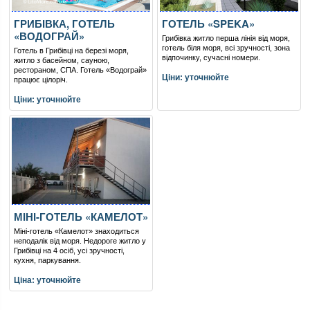
ГРИБІВКА, ГОТЕЛЬ
ГОТЕЛЬ «SPEKA»
«ВОДОГРАЙ»
Грибівка житло перша лінія від моря,
готель біля моря, всі зручності, зона
Готель в Грибівці на березі моря,
відпочинку, сучасні номери.
житло з басейном, сауною,
рестораном, СПА. Готель «Водограй»
Ціни: уточнюйте
працює цілоріч.
Ціни: уточнюйте
МІНІ-ГОТЕЛЬ «КАМЕЛОТ»
Міні-готель «Камелот» знаходиться
неподалік від моря. Недороге житло у
Грибівці на 4 осіб, усі зручності,
кухня, паркування.
Ціна: уточнюйте