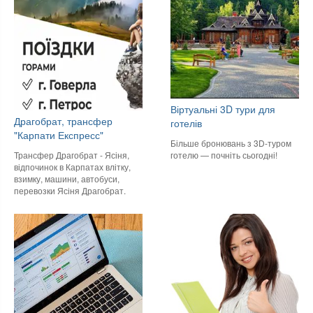
Віртуальні 3D тури для
Драгобрат, трансфер
готелів
"Карпати Експресс"
Більше бронювань з 3D-туром
готелю — почніть сьогодні!
Трансфер Драгобрат - Ясіня,
відпочинок в Карпатах влітку,
взимку, машини, автобуси,
перевозки Ясіня Драгобрат.