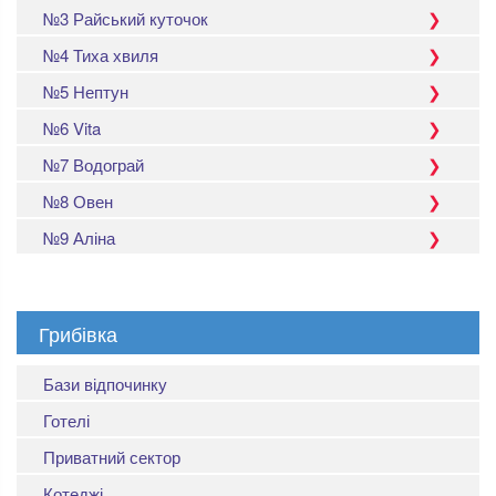
№3 Райський куточок
№4 Тиха хвиля
№5 Нептун
№6 Vita
№7 Водограй
№8 Овен
№9 Аліна
Грибівка
Бази відпочинку
Готелі
Приватний сектор
Котеджі