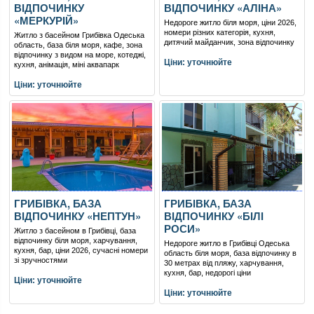
ВІДПОЧИНКУ
ВІДПОЧИНКУ «АЛІНА»
«МЕРКУРІЙ»
Недороге житло біля моря, ціни 2026,
номери різних категорія, кухня,
Житло з басейном Грибівка Одеська
дитячий майданчик, зона відпочинку
область, база біля моря, кафе, зона
відпочинку з видом на море, котеджі,
Ціни: уточнюйте
кухня, анімація, міні аквапарк
Ціни: уточнюйте
ГРИБІВКА, БАЗА
ГРИБІВКА, БАЗА
ВІДПОЧИНКУ «НЕПТУН»
ВІДПОЧИНКУ «БІЛІ
РОСИ»
Житло з басейном в Грибівці, база
відпочинку біля моря, харчування,
Недороге житло в Грибівці Одеська
кухня, бар, ціни 2026, сучасні номери
область біля моря, база відпочинку в
зі зручностями
30 метрах від пляжу, харчування,
кухня, бар, недорогі ціни
Ціни: уточнюйте
Ціни: уточнюйте