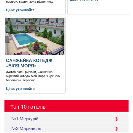
номери, кухня, зона відпочинку
Ціни: уточнюйте
САНЖЕЙКА КОТЕДЖ
«БІЛЯ МОРЯ»
Житло біля Грибівки, Санжейка:
окремий котедж біля моря з кухнею,
басейном, терасою
Ціни: уточнюйте
Топ 10 готелів
№1 Меркурій
№2 Маринвіль