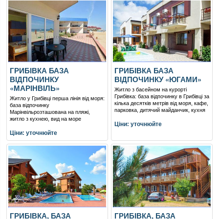
ГРИБІВКА БАЗА
ГРИБІВКА БАЗА
ВІДПОЧИНКУ
ВІДПОЧИНКУ «ЮГАМИ»
«МАРІНВІЛЬ»
Житло з басейном на курорті
Грибівка: база відпочинку в Грибівці за
Житло у Грибівці перша лінія від моря:
кілька десятків метрів від моря, кафе,
база відпочинку
парковка, дитячий майданчик, кухня
Марінвільрозташована на пляжі,
житло з кухнею, вид на море
Ціни: уточнюйте
Ціни: уточнюйте
ГРИБІВКА, БАЗА
ГРИБІВКА, БАЗА