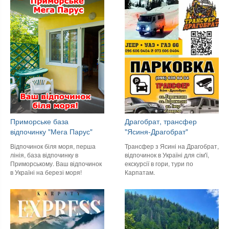
Приморське база
Драгобрат, трансфер
відпочинку "Мега Парус"
"Ясиня-Драгобрат"
Відпочинок біля моря, перша
Трансфер з Ясині на Драгобрат,
лінія, база відпочинку в
відпочинок в Україні для сім'ї,
Приморському. Ваш відпочинок
екскурсії в гори, тури по
в Україні на березі моря!
Карпатам.