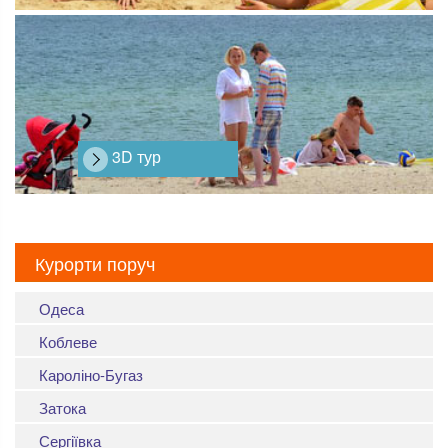
3D тур
Курорти поруч
Одеса
Коблеве
Кароліно-Бугаз
Затока
Сергіївка