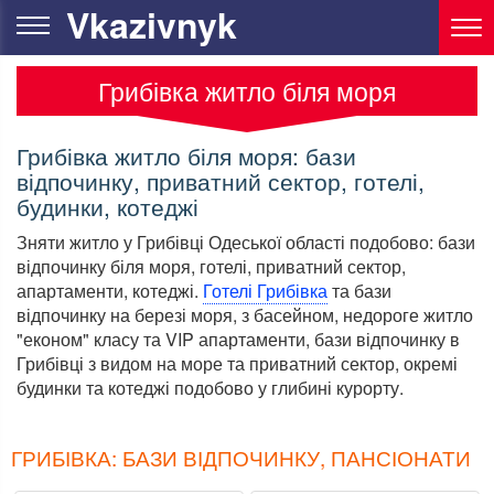
Vkazivnyk
Грибівка житло біля моря
Грибівка житло біля моря: бази
відпочинку, приватний сектор, готелі,
будинки, котеджі
Зняти житло у Грибівці Одеської області подобово: бази
відпочинку біля моря, готелі, приватний сектор,
апартаменти, котеджі.
Готелі Грибівка
та бази
відпочинку на березі моря, з басейном, недороге житло
"економ" класу та VIP апартаменти, бази відпочинку в
Грибівці з видом на море та приватний сектор, окремі
будинки та котеджі подобово у глибині курорту.
ГРИБІВКА: БАЗИ ВІДПОЧИНКУ, ПАНСІОНАТИ