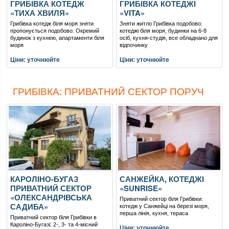
ГРИБІВКА КОТЕДЖ
ГРИБІВКА КОТЕДЖІ
«ТИХА ХВИЛЯ»
«VITA»
Грибівка котедж біля моря зняти
Зняти житло Грибівка подобово:
пропонується подобово. Окремий
котеджі біля моря, будинки на 6-8
будинок з кухнею, апартаменти біля
осіб, кухня-студія, все обладнано для
моря
відпочинку
Ціни: уточнюйте
Ціни: уточнюйте
ГРИБІВКА: ПРИВАТНИЙ СЕКТОР ПОРУЧ
КАРОЛІНО-БУГАЗ
САНЖЕЙКА, КОТЕДЖІ
ПРИВАТНИЙ СЕКТОР
«SUNRISE»
«ОЛЕКСАНДРІВСЬКА
Приватний сектор біля Грибівки:
САДИБА»
котедж у Санжейці на березі моря,
перша лінія, кухня, тераса
Приватний сектор біля Грибівки в
Кароліно-Бугазі: 2-, 3- та 4-місний
Ціни: уточнюйте