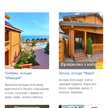
Грибівка, котеджі
Затока, котедж "Марія"
"Меркурій"
Котедж біля моря: зняти
окремий будинок, Кароліно-
Дерев'яні котеджі біля моря,
Бугаз, парковка, кухня, 3
відпочинок в Україні з басейном,
спальні, барбекю.
готель, альтанки з видом на
море, кафе, соляна кімната.