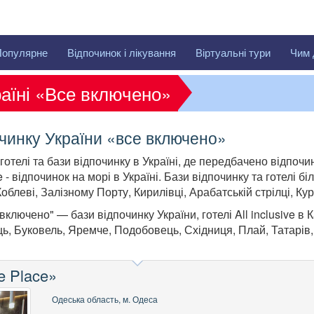
Популярне
Відпочинок і лікування
Віртуальні тури
Чим 
раїні «Все включено»
починку України «все включено»
отелі та бази відпочинку в Україні, де передбачено відпоч
e - відпочинок на морі в Україні. Бази відпочинку та готелі б
облеві, Залізному Порту, Кирилівці, Арабатській стрілці, Кур
включено" — бази відпочинку України, готелі All inclusive в 
ць, Буковель, Яремче, Подобовець, Східниця, Плай, Татарів
e Place»
Одеська область, м. Одеса