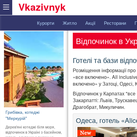
Vkazivnyk
Курорти
Житло
Акції
Ресторани
Відпочинок в Ук
Готелі та бази від
Розміщення інформації про г
«все включено». All inclusiv
включено» у Затоці, Одесі, К
Відпочинок у Карпатах "все 
Закарпатті: Львів, Трускаве
Драгобрат, Микуличин.
Грибівка, котеджі
"Меркурій"
Одеса, готель «Alic
Дерев'яні котеджі біля моря,
відпочинок в Україні з басейном,