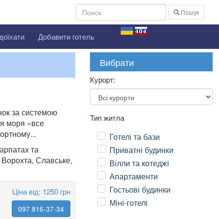
Пошук
доїхати
Добавити готель
Вибрати
Курорт:
инок за системою
Тип житла
іля моря «все
ортному...
Готелі та бази
Карпатах та
Приватні будинки
, Ворохта, Славське,
Вілли та котеджі
Апартаменти
Гостьові будинки
Ціна від: 1250 грн
Міні-готелі
097 816-37-34