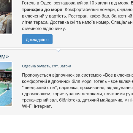
Готель в Одесі розташований за 10 хвилин від моря.
трансфер до моря
! Комфортабельні номери, снідано
включений у вартість. Ресторан, кафе-бар, банкетний
літня тераса. Доставка їжі та напоїв номер. Спеціаль
сімейного відпочинку.
Докладніше
ем»
Одеська область, смт. Затока
Пропонується відпочинок за системою «Все включено»
комфортний відпочинок біля моря, готель «все включе
"шведський стіл", парковка, проживання, відвідування
гідромасажем, користування лежаками, пляжними ру
тренажерний зал, бібліотека, дитячий майданчик, міні
WI-FI Інтернет.