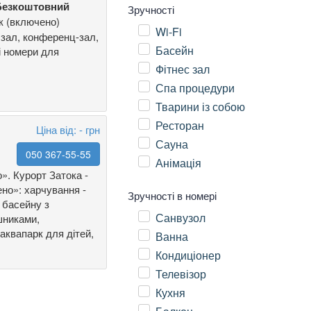
Безкоштовний
Зручності
к (включено)
Wi-Fi
 зал, конференц-зал,
Басейн
ні номери для
Фітнес зал
Спа процедури
Тварини із собою
Ресторан
Ціна від: - грн
Сауна
050 367-55-55
Анімація
. Курорт Затока -
но»: харчування -
Зручності в номері
 басейну з
Санвузол
шниками,
-аквапарк для дітей,
Ванна
Кондиціонер
Телевізор
Кухня