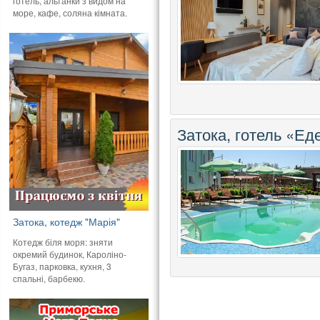
готель, альтанки з видом на
море, кафе, соляна кімната.
Затока, готель «Ед
Затока, котедж "Марія"
Котедж біля моря: зняти
окремий будинок, Кароліно-
Бугаз, парковка, кухня, 3
спальні, барбекю.