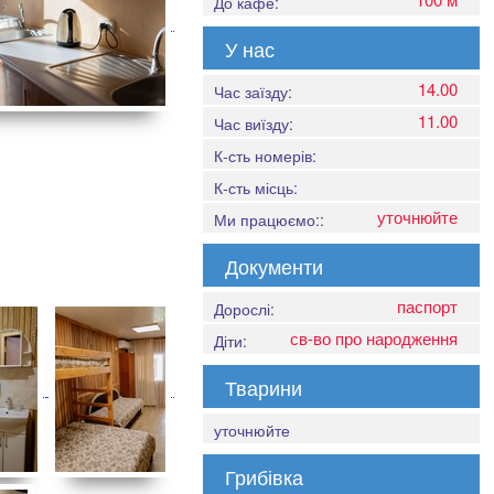
До кафе:
У нас
14.00
Час заїзду:
11.00
Час виїзду:
К-сть номерів:
К-сть місць:
уточнюйте
Ми працюємо::
Документи
паспорт
Дорослі:
св-во про народження
Діти:
Тварини
уточнюйте
Грибівка