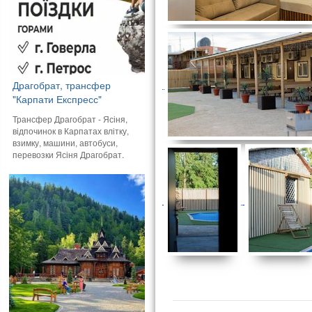
Драгобрат, трансфер
"Карпати Експресс"
Трансфер Драгобрат - Ясіня,
відпочинок в Карпатах влітку,
взимку, машини, автобуси,
перевозки Ясіня Драгобрат.