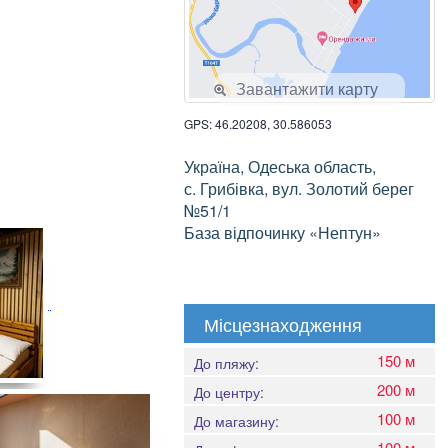
Завантажити карту
GPS: 46.20208, 30.586053
Україна, Одеська область,
с. Грибівка, вул. Золотий берег
№51/1
База відпочинку «Нептун»
Місцезнаходження
150 м
До пляжу:
200 м
До центру:
100 м
До магазину:
100 м