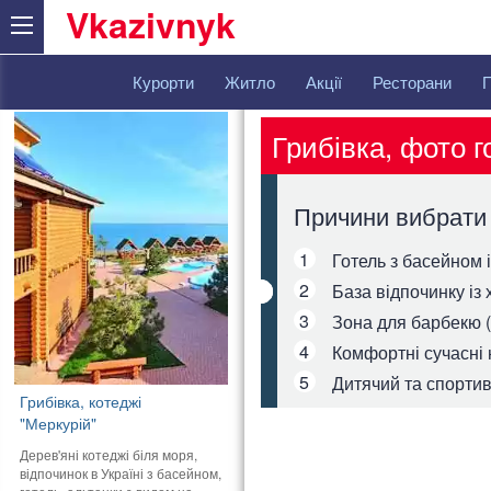
Vkazivnyk
Курорти
Житло
Акції
Ресторани
Грибівка, фото 
Причини вибрати
1
Готель з басейном 
2
База відпочинку із
3
Зона для барбекю 
4
Комфортні сучасні 
5
Дитячий та спорти
Грибівка, котеджі
"Меркурій"
Дерев'яні котеджі біля моря,
відпочинок в Україні з басейном,