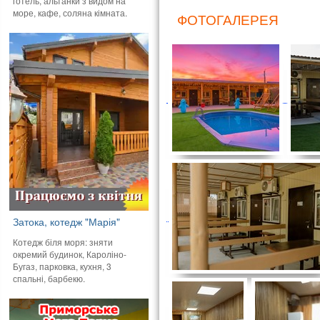
готель, альтанки з видом на
море, кафе, соляна кімната.
ФОТОГАЛЕРЕЯ
Затока, котедж "Марія"
Котедж біля моря: зняти
окремий будинок, Кароліно-
Бугаз, парковка, кухня, 3
спальні, барбекю.