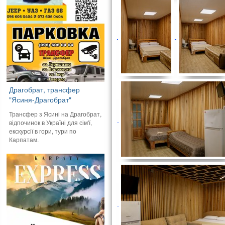
Драгобрат, трансфер
"Ясиня-Драгобрат"
Трансфер з Ясині на Драгобрат,
відпочинок в Україні для сім'ї,
екскурсії в гори, тури по
Карпатам.