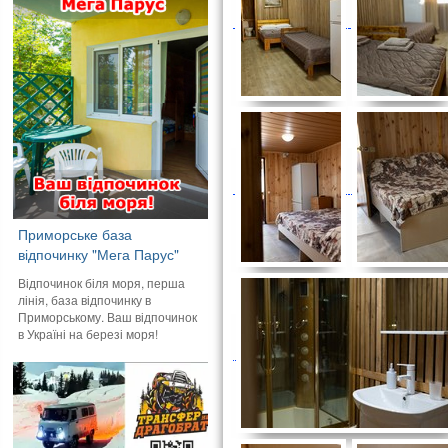
Приморське база
відпочинку "Мега Парус"
Відпочинок біля моря, перша
лінія, база відпочинку в
Приморському. Ваш відпочинок
в Україні на березі моря!