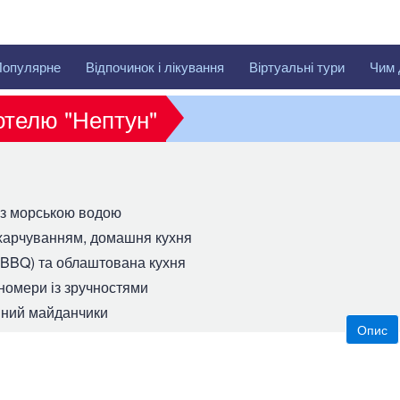
Популярне
Відпочинок і лікування
Віртуальні тури
Чим 
готелю "Нептун"
із морською водою
 харчуванням, домашня кухня
(BBQ) та облаштована кухня
номери із зручностями
вний майданчики
Опис