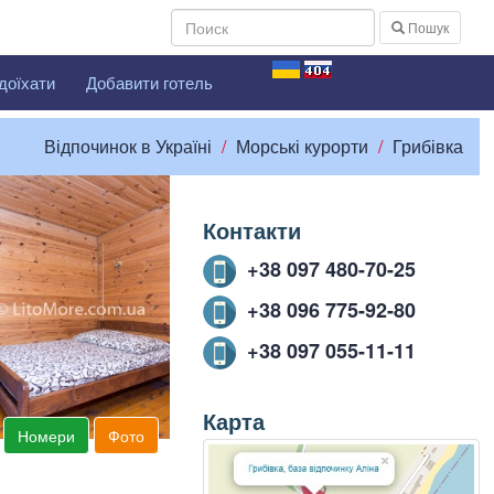
Пошук
доїхати
Добавити готель
Відпочинок в Україні
Морські курорти
Грибівка
Контакти
+38 097 480-70-25
+38 096 775-92-80
+38 097 055-11-11
Карта
Номери
Фото