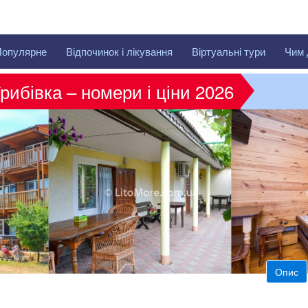
Популярне
Відпочинок і лікування
Віртуальні тури
Чим 
рибівка – номери і ціни 2026
Опис