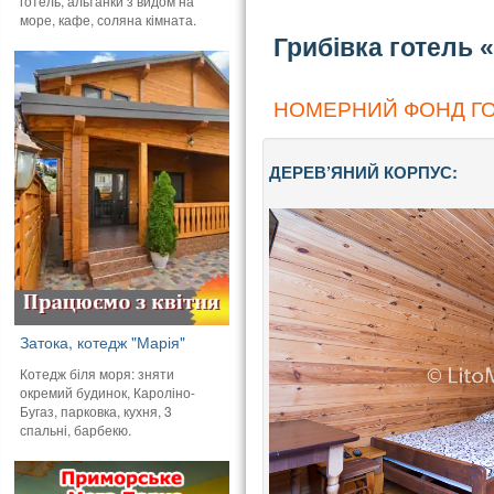
готель, альтанки з видом на
море, кафе, соляна кімната.
Грибівка готель «
НОМЕРНИЙ ФОНД ГО
ДЕРЕВ’ЯНИЙ КОРПУС:
Затока, котедж "Марія"
Котедж біля моря: зняти
окремий будинок, Кароліно-
Бугаз, парковка, кухня, 3
спальні, барбекю.