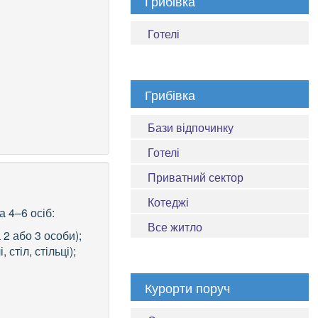
Грибівка
Готелі
Грибівка
Бази відпочинку
Готелі
Приватний сектор
Котеджі
 4–6 осіб:
Все житло
 2 або 3 особи);
 стіл, стільці);
Курорти поруч