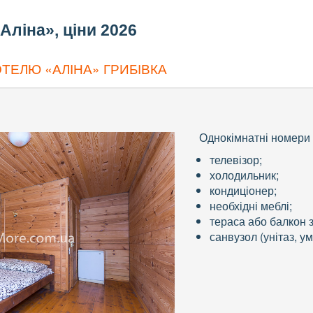
Аліна», ціни 2026
ТЕЛЮ «АЛІНА» ГРИБІВКА
Однокімнатні номери 
телевізор;
холодильник;
кондиціонер;
необхідні меблі;
тераса або балкон з
санвузол (унітаз, у