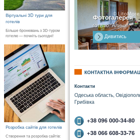
Віртуальні 3D тури для
Фотогалерея
готелів
готелю "Алина"
Більше бронювань з 3D-туром
Дивитись
готелю — почніть сьогодні!
КОНТАКТНА ІНФОРМАЦ
Контакти
Одеська область, Овідіопол
Грибівка
+38 096 000-34-80
Розробка сайтів для готелів
+38 066 608-33-76
Створення та розробка сайтів: