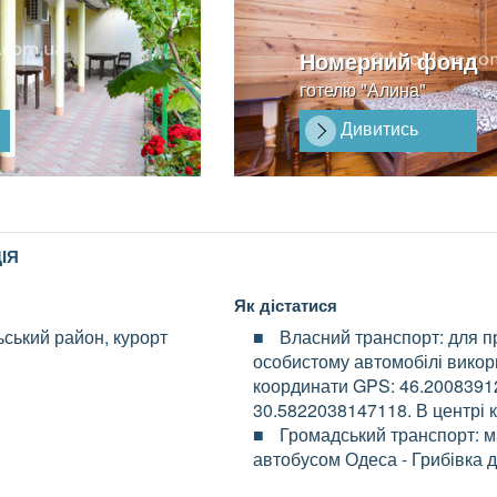
Номерний фонд
готелю "Алина"
Дивитись
ІЯ
Як дістатися
ьський район, курорт
Власний транспорт: для пр
особистому автомобілі викор
координати GPS: 46.2008391
30.5822038147118. В центрі к
Громадський транспорт: 
автобусом Одеса - Грибівка д