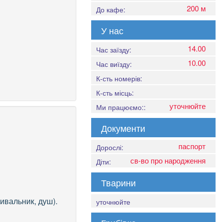
200 м
До кафе:
У нас
14.00
Час заїзду:
10.00
Час виїзду:
К-сть номерів:
К-сть місць:
уточнюйте
Ми працюємо::
Документи
:
паспорт
Дорослі:
св-во про народження
Діти:
Тварини
мивальник, душ).
уточнюйте