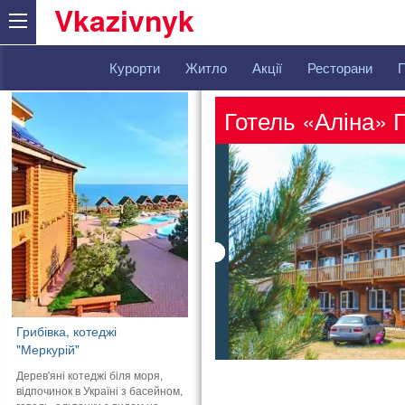
Vkazivnyk
Курорти
Житло
Акції
Ресторани
Готель «Аліна» Г
Грибівка, котеджі
"Меркурій"
Дерев'яні котеджі біля моря,
відпочинок в Україні з басейном,