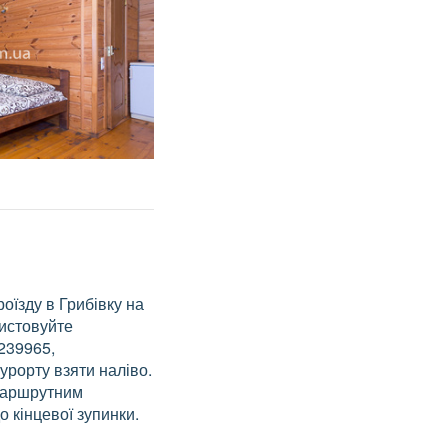
оїзду в Грибівку на
истовуйте
239965,
урорту взяти наліво.
маршрутним
о кінцевої зупинки.