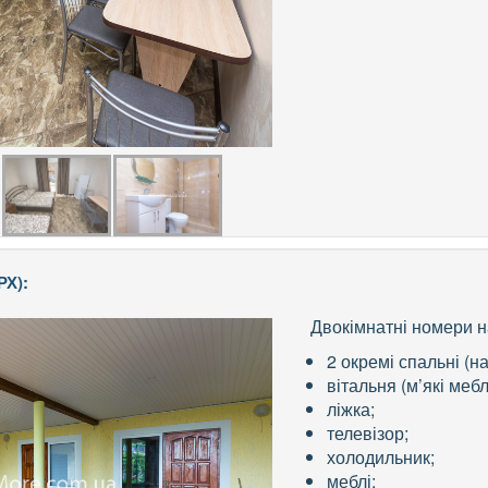
РХ):
Двокімнатні номери на
2 окремі спальні (на
вітальня (м’які меблі,
ліжка;
телевізор;
холодильник;
меблі;