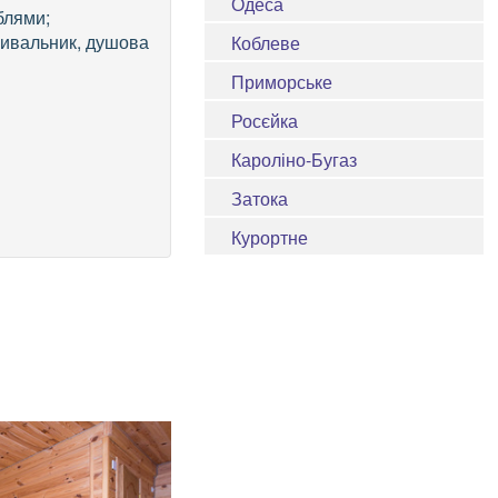
Одеса
блями;
умивальник, душова
Коблеве
Приморське
Росєйка
Кароліно-Бугаз
Затока
Курортне