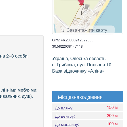
Завантажити карту
GPS: 46.2008391239965,
30.5822038147118
на 2–3 особи:
Україна, Одеська область,
с. Грибівка, вул. Польо­ва 10
База відпочинку «Аліна»
 літніми меблями;
мивальник, душ).
Місцезнаходження
150 м
До пляжу:
200 м
До центру:
100 м
До магазину: