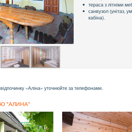
тераса з літніми ме
санвузол (унітаз, 
кабіна).
 відпочинку «Аліна» уточнюйте за телефонами.
Ю "АЛИНА"