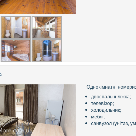
:
Однокімнатні номери
двоспальні ліжка;
телевізор;
холодильник;
меблі;
санвузол (унітаз, у