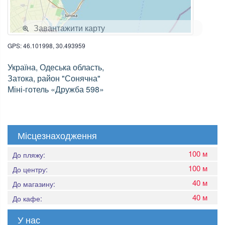
Завантажити карту
GPS: 46.101998, 30.493959
Україна, Одеська область,
Затока, район "Сонячна"
Міні-готель «Дружба 598»
Місцезнаходження
100 м
До пляжу:
100 м
До центру:
40 м
До магазину:
40 м
До кафе:
У нас