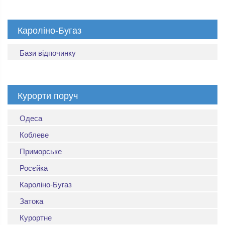
Кароліно-Бугаз
Бази відпочинку
Курорти поруч
Одеса
Коблеве
Приморське
Росєйка
Кароліно-Бугаз
Затока
Курортне