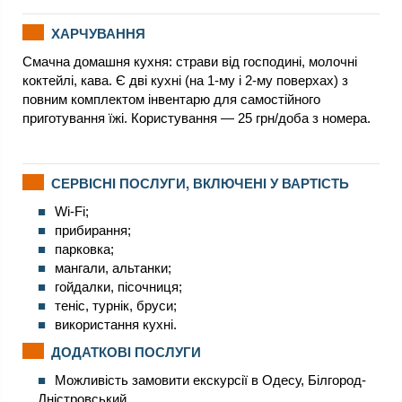
ХАРЧУВАННЯ
Смачна домашня кухня: страви від господині, молочні
коктейлі, кава. Є дві кухні (на 1-му і 2-му поверхах) з
повним комплектом інвентарю для самостійного
приготування їжі. Користування — 25 грн/доба з номера.
СЕРВІСНІ ПОСЛУГИ, ВКЛЮЧЕНІ У ВАРТІСТЬ
Wi-Fi;
прибирання;
парковка;
мангали, альтанки;
гойдалки, пісочниця;
теніс, турнік, бруси;
використання кухні.
ДОДАТКОВІ ПОСЛУГИ
Можливість замовити екскурсії в Одесу, Білгород-
Дністровський.