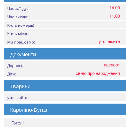
14.00
Час заїзду:
11.00
Час виїзду:
К-сть номерів:
К-сть місць:
уточнюйте
Ми працюємо:
Документи
паспорт
Дорослі:
св-во про народження
Діти:
Тварини
уточнюйте
Кароліно-Бугаз
Готелі