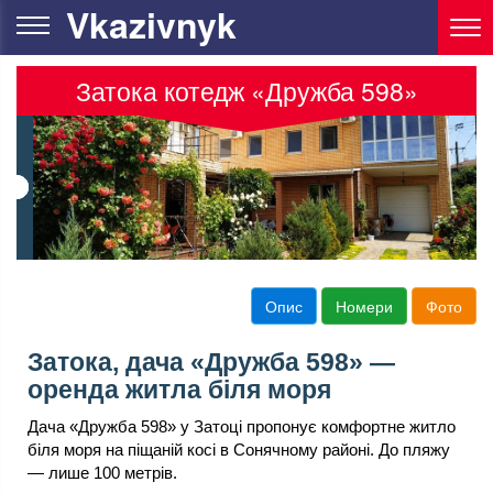
Vkazivnyk
Затока котедж «Дружба 598»
Опис
Номери
Фото
Затока, дача «Дружба 598» —
оренда житла біля моря
Дача «Дружба 598» у Затоці пропонує комфортне житло
біля моря на піщаній косі в Сонячному районі. До пляжу
— лише 100 метрів.