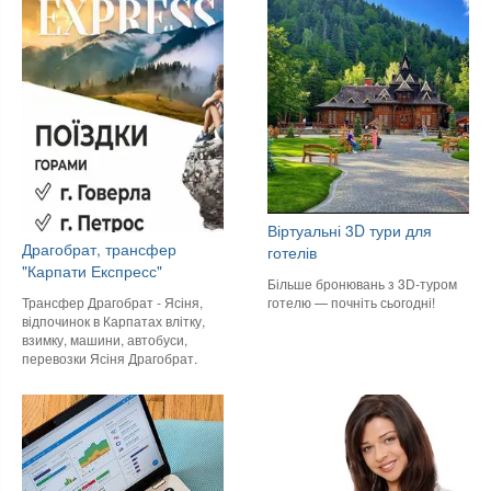
Віртуальні 3D тури для
Драгобрат, трансфер
готелів
"Карпати Експресс"
Більше бронювань з 3D-туром
готелю — почніть сьогодні!
Трансфер Драгобрат - Ясіня,
відпочинок в Карпатах влітку,
взимку, машини, автобуси,
перевозки Ясіня Драгобрат.