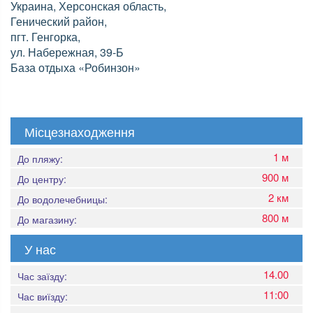
Украина, Херсонская область,
Генический район,
пгт. Генгорка,
ул. Набережная, 39-Б
База отдыха «Робинзон»
Місцезнаходження
1 м
До пляжу:
900 м
До центру:
2 км
До водолечебницы:
800 м
До магазину:
У нас
14.00
Час заїзду:
11:00
Час виїзду: