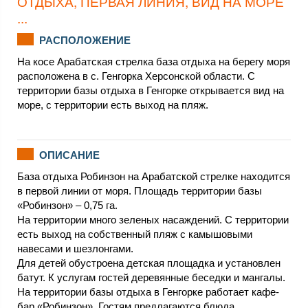
ОТДЫХА, ПЕРВАЯ ЛИНИЯ, ВИД НА МОРЕ
...
РАСПОЛОЖЕНИЕ
На косе Арабатская стрелка база отдыха на берегу моря
расположена в с. Генгорка Херсонской области. С
территории базы отдыха в Генгорке открывается вид на
море, с территории есть выход на пляж.
ОПИСАНИЕ
База отдыха Робинзон на Арабатской стрелке находится
в первой линии от моря. Площадь территории базы
«Робинзон» – 0,75 га.
На территории много зеленых насаждений. С территории
есть выход на собственный пляж с камышовыми
навесами и шезлонгами.
Для детей обустроена детская площадка и установлен
батут. К услугам гостей деревянные беседки и мангалы.
На территории базы отдыха в Генгорке работает кафе-
бар «Робинзон». Гостям предлагаются блюда