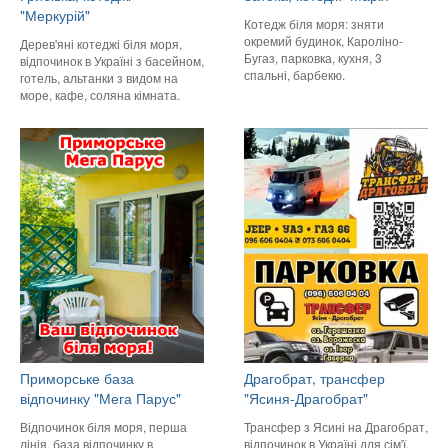
"Меркурій"
Котедж біля моря: зняти
окремий будинок, Кароліно-
Дерев'яні котеджі біля моря,
Бугаз, парковка, кухня, 3
відпочинок в Україні з басейном,
спальні, барбекю.
готель, альтанки з видом на
море, кафе, соляна кімната.
Приморське база
Драгобрат, трансфер
відпочинку "Мега Парус"
"Ясиня-Драгобрат"
Відпочинок біля моря, перша
Трансфер з Ясині на Драгобрат,
лінія, база відпочинку в
відпочинок в Україні для сім'ї,