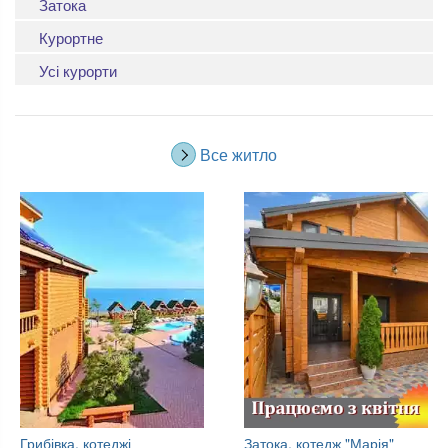
Затока
Курортне
Усі курорти
Все житло
Грибівка, котеджі
Затока, котедж "Марія"