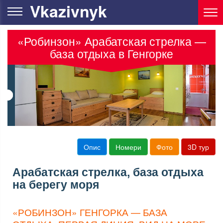
Vkazivnyk
«Робинзон» Арабатская стрелка —
база отдыха в Генгорке
Опис
Номери
Фото
3D тур
Арабатская стрелка, база отдыха
на берегу моря
«РОБИНЗОН» ГЕНГОРКА — БАЗА