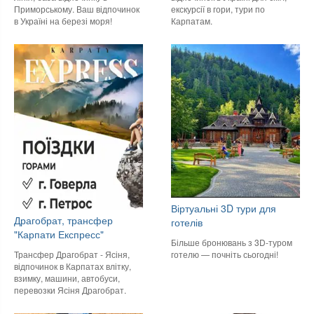
Приморському. Ваш відпочинок
екскурсії в гори, тури по
в Україні на березі моря!
Карпатам.
Віртуальні 3D тури для
Драгобрат, трансфер
готелів
"Карпати Експресс"
Більше бронювань з 3D-туром
готелю — почніть сьогодні!
Трансфер Драгобрат - Ясіня,
відпочинок в Карпатах влітку,
взимку, машини, автобуси,
перевозки Ясіня Драгобрат.