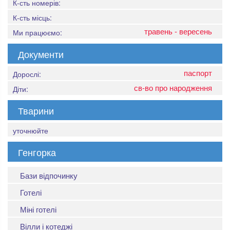
К-сть номерів:
К-сть місць:
травень - вересень
Ми працюємо:
Документи
паспорт
Дорослі:
св-во про народження
Діти:
Тварини
уточнюйте
Генгорка
Бази відпочинку
Готелі
Міні готелі
Вілли і котеджі