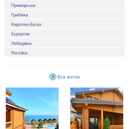
Приморське
Грибівка
Кароліно-Бугаз
Курортне
Лебедівка
Росєйка
Все житло