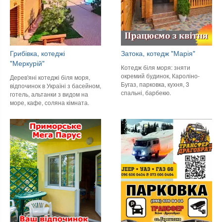
Грибівка, котеджі
Затока, котедж "Марія"
"Меркурій"
Котедж біля моря: зняти
окремий будинок, Кароліно-
Дерев'яні котеджі біля моря,
Бугаз, парковка, кухня, 3
відпочинок в Україні з басейном,
спальні, барбекю.
готель, альтанки з видом на
море, кафе, соляна кімната.