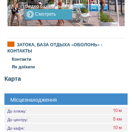
Видео
базы отдыха Оболонь
Смотреть
ЗАТОКА, БАЗА ОТДЫХА «ОБОЛОНЬ» -
КОНТАКТЫ
Контакти
Як доїхати
Карта
Місцезнаходження
10 м
До пляжу:
5 км
До центру:
10 м
До кафе: