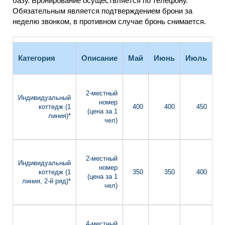
базу. Бронирование осуществляется по телефону.
Обязательным является подтверждением брони за
неделю звонком, в противном случае бронь снимается.
Категория
Описание
Май
Июнь
Июль
А
2-местный
Индивидуальный
номер
коттедж (1
400
400
450
(цена за 1
линия)*
чел)
2-местный
Индивидуальный
номер
коттедж (1
350
350
400
(цена за 1
линия, 2-й ряд)*
чел)
4-местный