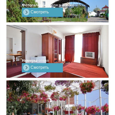
Фотогалерея
отеля в Затоке
Смотреть
Номеры
отеля
Смотреть