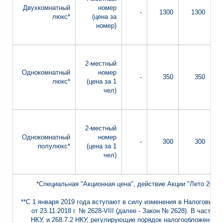
Двухкомнатный
номер
-
1300
1300
люкс*
(цена за
номер)
2-местный
Однокомнатный
номер
-
350
350
люкс*
(цена за 1
чел)
2-местный
Однокомнатный
номер
-
300
300
полулюкс*
(цена за 1
чел)
*Специальная "Акционная цена", действие Акции "Лето 2021" 
**С 1 января 2019 года вступают в силу изменения в Налоговый 
от 23.11.2018 г. № 2628-VIII (далее - Закон № 2628). В частнос
НКУ, и 268.7.2 НКУ, регулирующие порядок налогообложения 