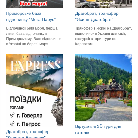
Приморське база
Драгобрат, трансфер
відпочинку "Мега Парус"
"Ясиня-Драгобрат"
Відпочинок біля моря, перша
Трансфер з Ясині на Драгобрат,
лінія, база відпочинку в
відпочинок в Україні для сім'ї,
Приморському. Ваш відпочинок
екскурсії в гори, тури по
в Україні на березі моря!
Карпатам.
Віртуальні 3D тури для
Драгобрат, трансфер
готелів
"Карпати Експресс"