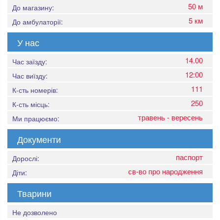
50 м
До магазину:
5 км
До амбулаторії:
У нас
14.00
Час заїзду:
12:00
Час виїзду:
111
К-сть номерів:
250
К-сть місць:
травень - вересень
Ми працюємо:
Документи
паспорт
Дорослі:
св-во про народження
Діти:
Тварини
Не дозволено