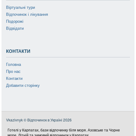
Віртуальні тури
Відпочинок і лікування
Подорожі
Відвідати
КОНТАКТИ
Головна
Про нас
Контакти
Добавити сторінку
Vkazivnyk © Відпочинок в Україні 2026
Готелі у Карпатах, бази відпочинку біля моря. Азовське та Чорне
море. Літній та зимовий відпочинок у Карпатах.