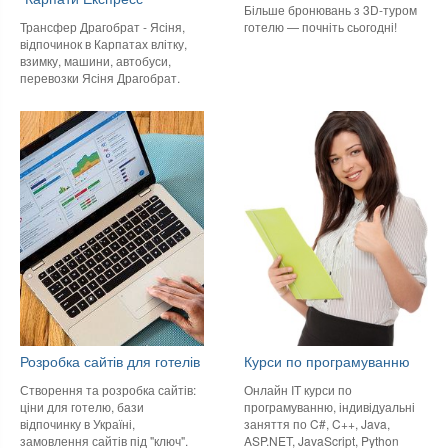
Більше бронювань з 3D-туром
готелю — почніть сьогодні!
Трансфер Драгобрат - Ясіня,
відпочинок в Карпатах влітку,
взимку, машини, автобуси,
перевозки Ясіня Драгобрат.
Розробка сайтів для готелів
Курси по програмуванню
Створення та розробка сайтів:
Онлайн IT курси по
ціни для готелю, бази
програмуванню, індивідуальні
відпочинку в Україні,
заняття по C#, C++, Java,
замовлення сайтів під "ключ".
ASP.NET, JavaScript, Python