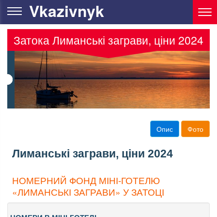
Vkazivnyk
Затока Лиманські заграви, ціни 2024
Опис
Фото
Лиманські заграви, ціни 2024
НОМЕРНИЙ ФОНД МІНІ-ГОТЕЛЮ
«ЛИМАНСЬКІ ЗАГРАВИ» У ЗАТОЦІ