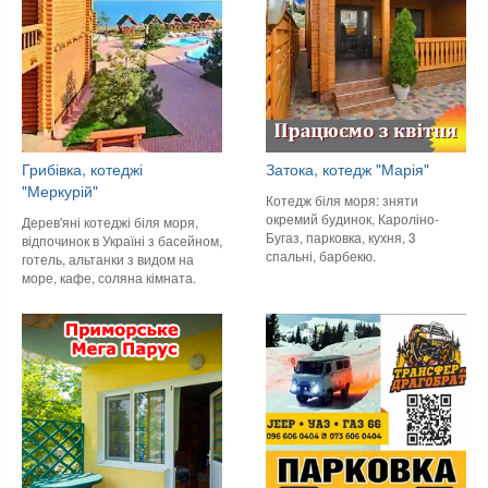
Грибівка, котеджі
Затока, котедж "Марія"
"Меркурій"
Котедж біля моря: зняти
окремий будинок, Кароліно-
Дерев'яні котеджі біля моря,
Бугаз, парковка, кухня, 3
відпочинок в Україні з басейном,
спальні, барбекю.
готель, альтанки з видом на
море, кафе, соляна кімната.