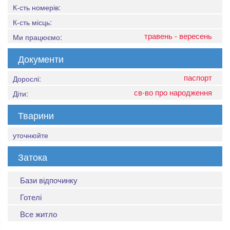
К-сть номерів:
К-сть місць:
травень - вересень
Ми працюємо:
Документи
паспорт
Дорослі:
св-во про народження
Діти:
Тварини
уточнюйте
Затока
Бази відпочинку
Готелі
Все житло