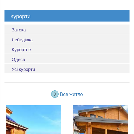
Курорти
Затока
Лебедівка
Курортне
Одеса
Усі курорти
Все житло