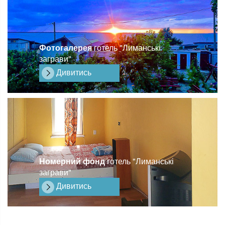
Фотогалерея
готель "Лиманські
заграви"
Дивитись
Номерний фонд
готель "Лиманські
заграви"
Дивитись