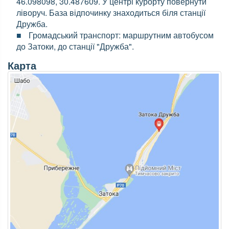
46.098098, 30.487609. У центрі курорту повернути
ліворуч. База відпочинку знаходиться біля станції
Дружба.
Громадський транспорт: маршрутним автобусом
до Затоки, до станції "Дружба".
Карта