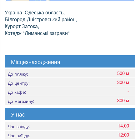
Україна, Одеська область,
Білгород-Дністровський район,
Курорт Затока,
Котедж "Лиманські заграви"
Місцезнаходження
500 м
До пляжу:
300 м
До центру:
-
До кафе:
300 м
До магазину:
У нас
14.00
Час заїзду:
12:00
Час виїзду: