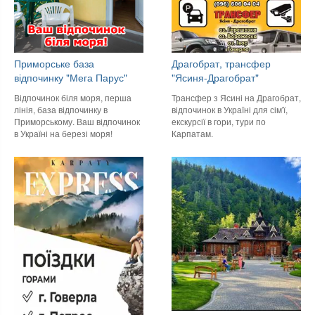
Приморське база
Драгобрат, трансфер
відпочинку "Мега Парус"
"Ясиня-Драгобрат"
Відпочинок біля моря, перша
Трансфер з Ясині на Драгобрат,
лінія, база відпочинку в
відпочинок в Україні для сім'ї,
Приморському. Ваш відпочинок
екскурсії в гори, тури по
в Україні на березі моря!
Карпатам.