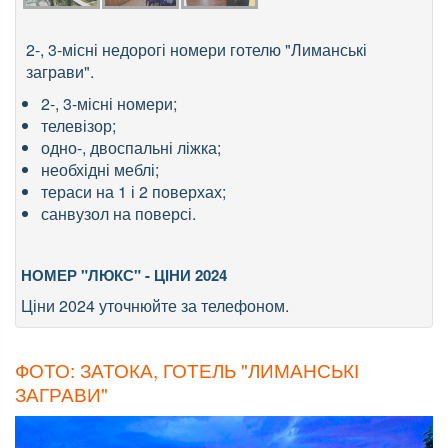
2-, 3-місні недорогі номери готелю "Лиманські
заграви".
2-, 3-місні номери;
телевізор;
одно-, двоспальні ліжка;
необхідні меблі;
тераси на 1 і 2 поверхах;
санвузол на поверсі.
НОМЕР "ЛЮКС" - ЦІНИ 2024
Ціни 2024 уточнюйте за телефоном.
ФОТО: ЗАТОКА, ГОТЕЛЬ "ЛИМАНСЬКІ
ЗАГРАВИ"