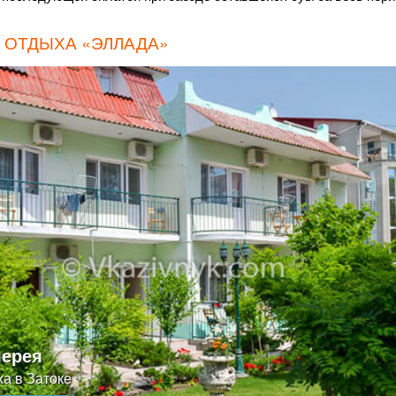
 ОТДЫХА «ЭЛЛАДА»
лерея
а в Затоке