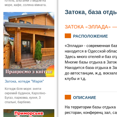
готель, альтанки з видом на
море, кафе, соляна кімната.
Затока, база отд
ЗАТОКА «ЭЛЛАДА» —
РАСПОЛОЖЕНИЕ
«Эллада» - современная баз
находится в Одесской облас
Здесь много отелей и баз о
Многие базы отдыха в Заток
Находится база отдыха в За
до автостанции, ж.д. вокза
клубы и т.д.
Затока, котедж "Марія"
Котедж біля моря: зняти
окремий будинок, Кароліно-
ОПИСАНИЕ
Бугаз, парковка, кухня, 3
спальні, барбекю.
На территории базы отдыха 
ресторан, конференц зал, са