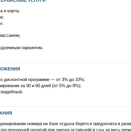
а и корта;
а;
ы;
омассажем;
подземным паркингом.
ЛОЖЕНИЯ
по дисконтной программе — от 3% до 10%;
ировании за 30 и 60 дней (от 5% до 8%);
свадебный.
АНИЯ
бронирования номера на базе отдыха берется предоплата в раз
 последующей оплатой при заезде оставшейся суы за весь пери