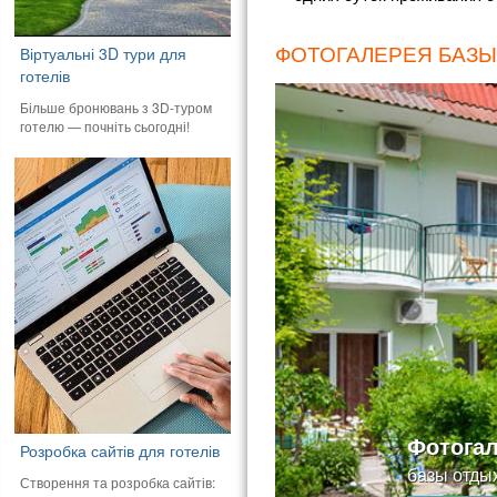
ФОТОГАЛЕРЕЯ БАЗЫ
Віртуальні 3D тури для
готелів
Більше бронювань з 3D-туром
готелю — почніть сьогодні!
Фотога
Розробка сайтів для готелів
базы отдых
Створення та розробка сайтів: