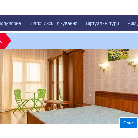
Популярне
Відпочинок і лікування
Віртуальні тури
Чим 
»
Опис