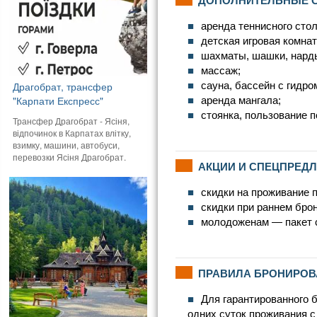
аренда теннисного стол
детская игровая комнат
шахматы, шашки, нард
массаж;
Драгобрат, трансфер
сауна, бассейн с гидр
"Карпати Експресс"
аренда мангала;
стоянка, пользование 
Трансфер Драгобрат - Ясіня,
відпочинок в Карпатах влітку,
взимку, машини, автобуси,
перевозки Ясіня Драгобрат.
АКЦИИ И СПЕЦПРЕД
скидки на проживание 
скидки при раннем брон
молодоженам — пакет 
ПРАВИЛА БРОНИРОВ
Для гарантированного 
одних суток проживания с