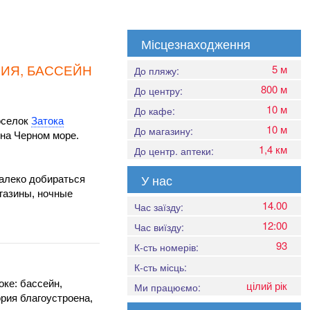
Місцезнаходження
НИЯ, БАССЕЙН
5 м
До пляжу:
800 м
До центру:
10 м
До кафе:
оселок
Затока
10 м
До магазину:
на Черном море.
1,4 км
До центр. аптеки:
У нас
далеко добираться
агазины, ночные
14.00
Час заїзду:
12:00
Час виїзду:
93
К-сть номерів:
К-сть місць:
ке: бассейн,
цілий рік
Ми працюємо:
ория благоустроена,