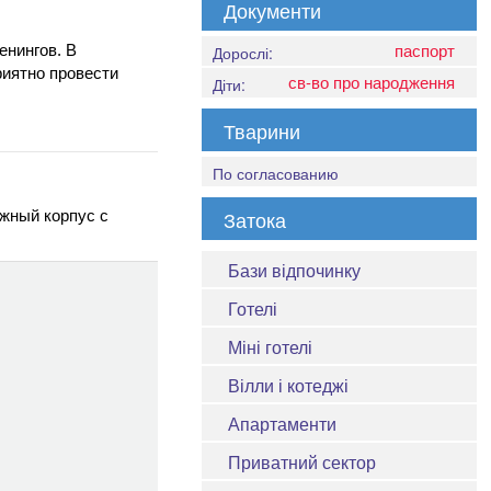
Документи
паспорт
енингов. В
Дорослі:
риятно провести
св-во про народження
Діти:
Тварини
По согласованию
Затока
жный корпус с
Бази відпочинку
Готелі
Міні готелі
Вілли і котеджі
Апартаменти
Приватний сектор