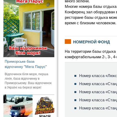
много зелени.
Многие номера базы отдыха 
Конференц зал оборудован 
ресторане базы отдыха можн
время с близким человеком.
НОМЕРНОЙ ФОНД
На территории базы отдыха 
комфортабельными 2-, 3-, 4
Приморське база
відпочинку "Мега Парус"
Відпочинок біля моря, перша
Номер класса «Люкс
лінія, база відпочинку в
Приморському. Ваш відпочинок
Номер класса «Стан
в Україні на березі моря!
Номер класса «Стан
Номер класса «Станд
Номер класса «Станд