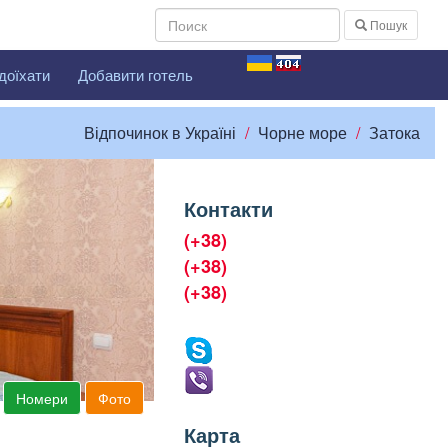
Пошук
доїхати
Добавити готель
Відпочинок в Україні
Чорне море
Затока
Контакти
(+38)
(+38)
(+38)
Номери
Фото
Карта