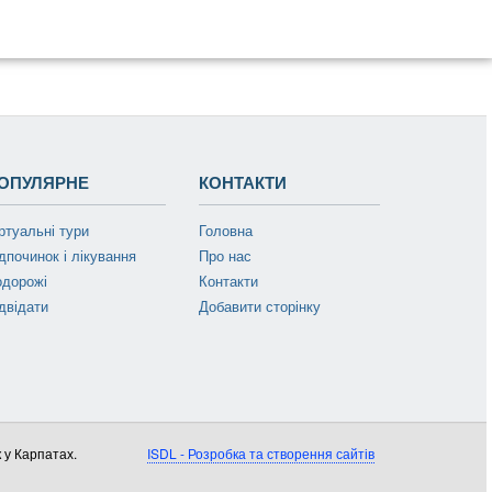
ОПУЛЯРНЕ
КОНТАКТИ
ртуальні тури
Головна
дпочинок і лікування
Про нас
одорожі
Контакти
двідати
Добавити сторінку
 у Карпатах.
ISDL - Розробка та створення сайтів