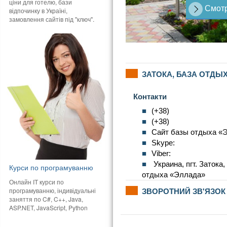
ціни для готелю, бази
Смотр
відпочинку в Україні,
замовлення сайтів під "ключ".
ЗАТОКА, БАЗА ОТДЫХ
Контакти
(+38)
(+38)
Сайт базы отдыха «
Skype:
Viber:
Украина, пгт. Затока
Курси по програмуванню
отдыха «Эллада»
Онлайн IT курси по
ЗВОРОТНИЙ ЗВ'ЯЗОК
програмуванню, індивідуальні
заняття по C#, C++, Java,
ASP.NET, JavaScript, Python