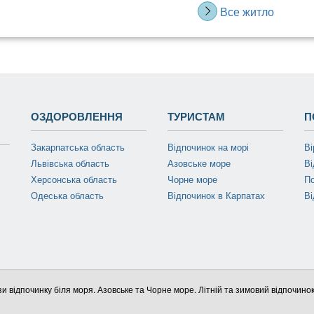
Все житло
ОЗДОРОВЛЕННЯ
ТУРИСТАМ
П
Закарпатська область
Відпочинок на морі
Ві
Львівська область
Азовське море
Ві
Херсонська область
Чорне море
П
Одеська область
Відпочинок в Карпатах
Ві
зи відпочинку біля моря. Азовське та Чорне море. Літній та зимовий відпочинок