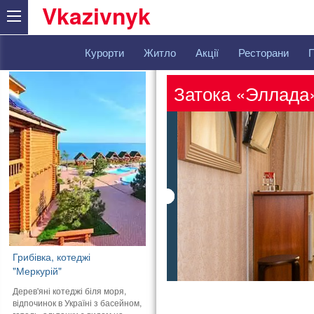
Vkazivnyk
Курорти
Житло
Акції
Ресторани
Затока «Эллада
Грибівка, котеджі
"Меркурій"
Дерев'яні котеджі біля моря,
відпочинок в Україні з басейном,