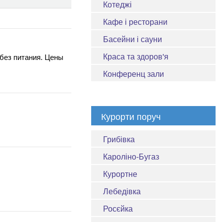
Котеджі
Кафе і ресторани
Басейни і сауни
Краса та здоров'я
 без питания. Цены
Конференц зали
Курорти поруч
Грибівка
Кароліно-Бугаз
Курортне
Лебедівка
Росєйка