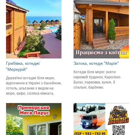
Грибівка, котеджі
Затока, котедж "Марія"
"Меркурій"
Котедж біля моря: зняти
окремий будинок, Кароліно-
Дерев'яні котеджі біля моря,
Бугаз, парковка, кухня, 3
відпочинок в Україні з басейном,
спальні, барбекю.
готель, альтанки з видом на
море, кафе, соляна кімната.