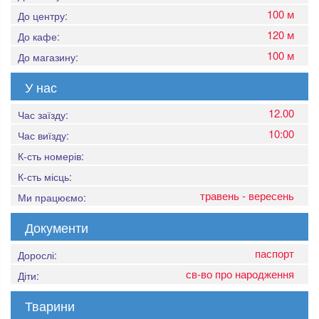
100 м
До центру:
120 м
До кафе:
100 м
До магазину:
У нас
12.00
Час заїзду:
10:00
Час виїзду:
К-сть номерів:
К-сть місць:
травень - вересень
Ми працюємо:
Документи
паспорт
Дорослі:
св-во про народження
Діти:
Тварини