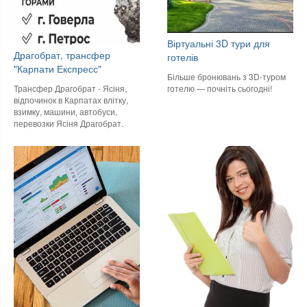
Віртуальні 3D тури для
Драгобрат, трансфер
готелів
"Карпати Експресс"
Більше бронювань з 3D-туром
готелю — почніть сьогодні!
Трансфер Драгобрат - Ясіня,
відпочинок в Карпатах влітку,
взимку, машини, автобуси,
перевозки Ясіня Драгобрат.