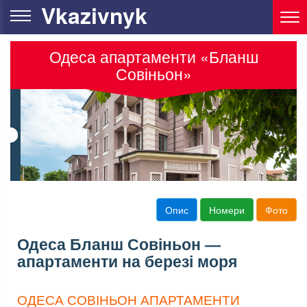
Vkazivnyk
Одеса апартаменти «Бланш
Совіньон»
Опис
Номери
Фото
Одеса Бланш Совіньон —
апартаменти на березі моря
ОДЕСА СОВІНЬОН АПАРТАМЕНТИ