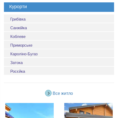
Курорти
Грибівка
Санжійка
Коблеве
Приморське
Кароліно-Бугаз
Затока
Росєйка
Все житло