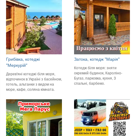
Грибівка, котеджі
Затока, котедж "Марія"
"Меркурій"
Котедж біля моря: зняти
окремий будинок, Кароліно-
Дерев'яні котеджі біля моря,
Бугаз, парковка, кухня, 3
відпочинок в Україні з басейном,
спальні, барбекю.
готель, альтанки з видом на
море, кафе, соляна кімната.