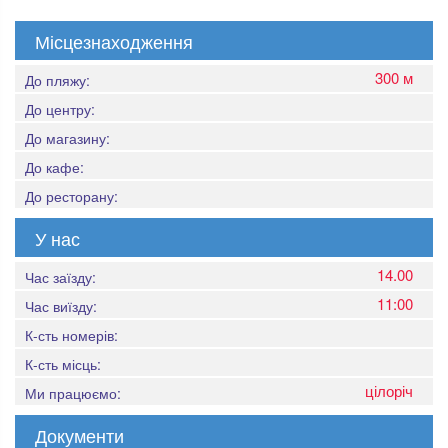
Місцезнаходження
300 м
До пляжу:
До центру:
До магазину:
До кафе:
До ресторану:
У нас
14.00
Час заїзду:
11:00
Час виїзду:
К-сть номерів:
К-сть місць:
цілоріч
Ми працюємо:
Документи