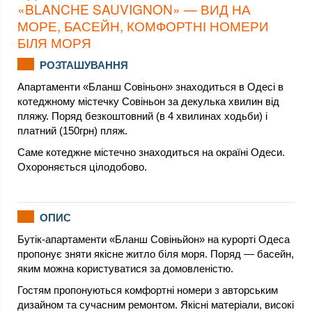
«BLANCHE SAUVIGNON» — ВИД НА
МОРЕ, БАСЕЙН, КОМФОРТНІ НОМЕРИ
БІЛЯ МОРЯ
РОЗТАШУВАННЯ
Апартаменти «Бланш Совіньон» знаходиться в Одесі в
котеджному містечку Совіньон за декулька хвилин від
пляжу. Поряд безкоштовний (в 4 хвилинах ходьби) і
платний (150грн) пляж.
Саме котеджне містечно знаходиться на окраїні Одеси.
Охороняється цілодобово.
ОПИС
Бутік-апартаменти «Бланш Совіньйон» на курорті Одеса
пропонує зняти якісне житло біля моря. Поряд — басейн,
яким можна користуватися за домовленістю.
Гостям пропонуються комфортні номери з авторським
дизайном та сучасним ремонтом. Якісні матеріали, високі