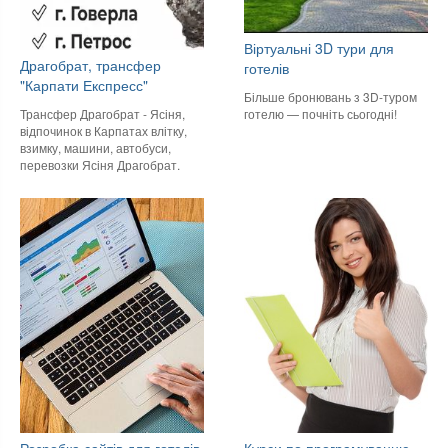
Віртуальні 3D тури для
Драгобрат, трансфер
готелів
"Карпати Експресс"
Більше бронювань з 3D-туром
готелю — почніть сьогодні!
Трансфер Драгобрат - Ясіня,
відпочинок в Карпатах влітку,
взимку, машини, автобуси,
перевозки Ясіня Драгобрат.