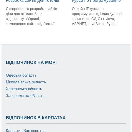
Розробка сайтів для готелів
Курси по програмуванню
Створення та розробка сайтів:
Онлайн IT курси по
ціни для готелю, бази
програмуванню, індивідуальні
відпочинку в Україні,
заняття по C#, C++, Java,
замовлення сайтів під "ключ".
ASP.NET, JavaScript, Python
ВІДПОЧИНОК НА МОРІ
Одеська область
Миколаївська область
Херсонська область
Запорожська область
ВІДПОЧИНОК В КАРПАТАХ
Карпати і Закарпаття