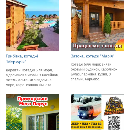
Грибівка, котеджі
Затока, котедж "Марія"
"Меркурій"
Котедж біля моря: зняти
окремий будинок, Кароліно-
Дерев'яні котеджі біля моря,
Бугаз, парковка, кухня, 3
відпочинок в Україні з басейном,
спальні, барбекю.
готель, альтанки з видом на
море, кафе, соляна кімната.