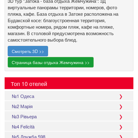
3D тур "Затока - база отдыха Жемчужина": 3Д
виртуальные панорамы территории, номеров, фото
пляжа, кафе. База отдыха в Затоке расположена на
Будакской косе: благоустроенная территория,
комфортные номера, рядом пляж, кафе на пляже,
магазин. В столовой предусмотрена возможность
самостоятельного выбора блюд.
Смотреть 3D >>
Страница базы отдыха Жемчужина >>
Топ 10 отелей
№1 Одеса
№2 Марія
№3 Рівьера
№4 Felicità
№5 Дружба 598