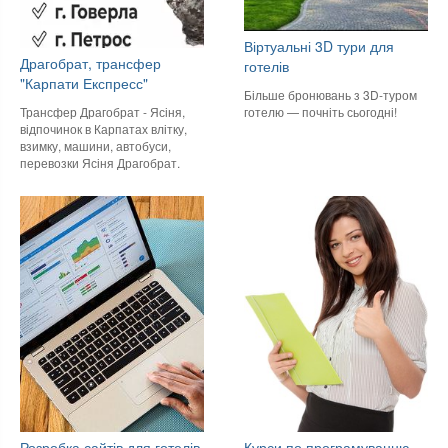
Віртуальні 3D тури для
Драгобрат, трансфер
готелів
"Карпати Експресс"
Більше бронювань з 3D-туром
готелю — почніть сьогодні!
Трансфер Драгобрат - Ясіня,
відпочинок в Карпатах влітку,
взимку, машини, автобуси,
перевозки Ясіня Драгобрат.
Розробка сайтів для готелів
Курси по програмуванню