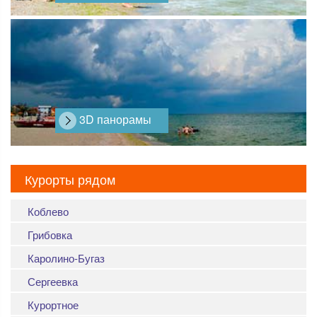
3D панорамы
Курорты рядом
Коблево
Грибовка
Каролино-Бугаз
Сергеевка
Курортное