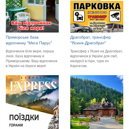
Приморське база
Драгобрат, трансфер
відпочинку "Мега Парус"
"Ясиня-Драгобрат"
Відпочинок біля моря, перша
Трансфер з Ясині на Драгобрат,
лінія, база відпочинку в
відпочинок в Україні для сім'ї,
Приморському. Ваш відпочинок
екскурсії в гори, тури по
в Україні на березі моря!
Карпатам.