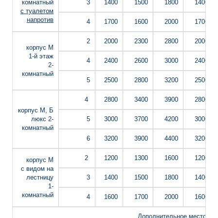
комнатный
3
1400
1500
1800
1400
с туалетом
напротив
4
1700
1600
2000
1700
2
2000
2300
2800
2000
корпус М
1-й этаж
4
2400
2600
3000
2400
2-
комнатный
5
2500
2800
3200
2500
4
2800
3400
3900
2800
корпус М, Б
люкс 2-
5
3000
3700
4200
3000
комнатный
6
3200
3900
4400
3200
2
1200
1300
1600
1200
корпус М
с видом на
лестницу
3
1400
1500
1800
1400
1-
комнатный
4
1600
1700
2000
1600
Дополнительное место: