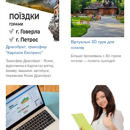
Віртуальні 3D тури для
Драгобрат, трансфер
готелів
"Карпати Експресс"
Більше бронювань з 3D-туром
готелю — почніть сьогодні!
Трансфер Драгобрат - Ясіня,
відпочинок в Карпатах влітку,
взимку, машини, автобуси,
перевозки Ясіня Драгобрат.