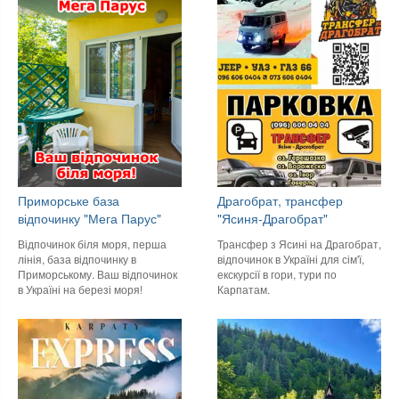
Приморське база
Драгобрат, трансфер
відпочинку "Мега Парус"
"Ясиня-Драгобрат"
Відпочинок біля моря, перша
Трансфер з Ясині на Драгобрат,
лінія, база відпочинку в
відпочинок в Україні для сім'ї,
Приморському. Ваш відпочинок
екскурсії в гори, тури по
в Україні на березі моря!
Карпатам.