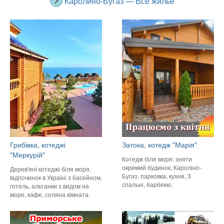
Каролино-Бугаз — Все жилье
Грибівка, котеджі
Затока, котедж "Марія"
"Меркурій"
Котедж біля моря: зняти
окремий будинок, Кароліно-
Дерев'яні котеджі біля моря,
Бугаз, парковка, кухня, 3
відпочинок в Україні з басейном,
спальні, барбекю.
готель, альтанки з видом на
море, кафе, соляна кімната.