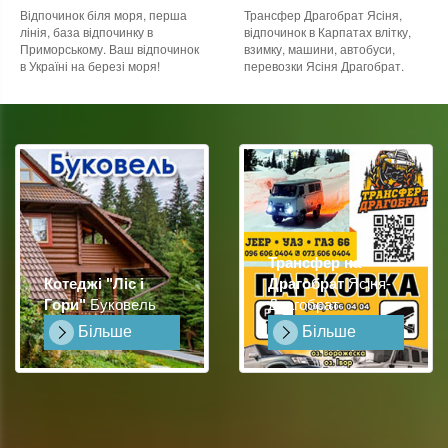
Відпочинок біля моря, перша
Трансфер Драгобрат Ясіня,
лінія, база відпочинку в
відпочинок в Карпатах влітку,
Приморському. Ваш відпочинок
взимку, машини, автобуси,
в Україні на березі моря!
перевозки Ясіня Драгобрат.
Трансфер на
Котеджі "Ліс і
Драгобрат
Ясіня-
Гори"
Буковель
Драгобрат
Більше
Більше