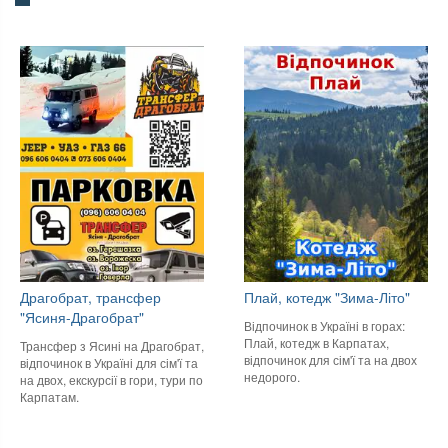
Драгобрат, трансфер
Плай, котедж "Зима-Літо"
"Ясиня-Драгобрат"
Відпочинок в Україні в горах:
Плай, котедж в Карпатах,
Трансфер з Ясині на Драгобрат,
відпочинок для сім'ї та на двох
відпочинок в Україні для сім'ї та
недорого.
на двох, екскурсії в гори, тури по
Карпатам.