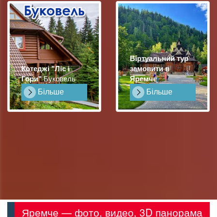
Віртуальний тур
Котеджі "Ліс і
замовити в
Гори"
Буковель
Яремче
Більше
Більше
Яремче — фото, видео, 3D панорама