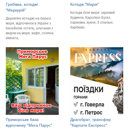
Грибівка, котеджі
Котедж "Марія"
"Меркурій"
Котедж біля моря: окремий
будинок, Кароліно-Бугаз,
Дерев'яні котеджі на березі
парковка, кухня, 3 спальні,
моря, відпочинок в Україні з
барбекю.
басейном, готель, альтанки з
видом на море, кафе, соляна
кімната.
Приморське база
Драгобрат, трансфер
відпочинку "Мега Парус"
"Карпати Експресс"