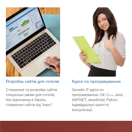
Розробка сайтів для готелів
Курси по програмуванню
Створення та розробка сайтів:
Онлайн IT курси по
спеціальні умови для готелів,
програмуванню: C#, C++, Java,
баз відпочинку в Україні,
ASP.NET, JavaScript, Python.
створення сайтів під "ключ".
Індивідуальні заняття,
консультації.