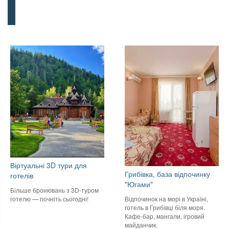
Віртуальні 3D тури для
Грибівка, база відпочинку
готелів
"Югами"
Більше бронювань з 3D-туром
готелю — почніть сьогодні!
Відпочинок на морі в Україні,
готель в Грибівці біля моря.
Кафе-бар, мангали, ігровий
майданчик.