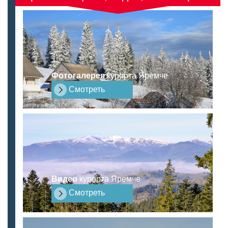
Фотогалерея
курорта Яремче
Смотреть
Видео
курорта Яремче
Смотреть