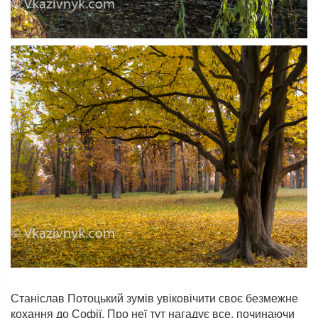
Станіслав Потоцький зумів увіковічити своє безмежне
кохання до Софії. Про неї тут нагадує все, починаючи