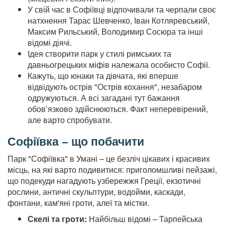
У свій час в Софіївці відпочивали та черпали своє
натхнення Тарас Шевченко, Іван Котляревський,
Максим Рильський, Володимир Сосюра та інші
відомі діячі.
Ідея створити парк у стилі римських та
давньогрецьких міфів належала особисто Софії.
Кажуть, що юнаки та дівчата, які вперше
відвідують острів "Острів кохання", незабаром
одружуються. А всі загадані тут бажання
обов’язково здійснюються. Факт неперевірений,
але варто спробувати.
Софіївка – що побачити
Парк "Софіївка" в Умані – це безліч цікавих і красивих
місць, на які варто подивитися: приголомшливі пейзажі,
що подекуди нагадують узбережжя Греції, екзотичні
рослини, античні скульптури, водойми, каскади,
фонтани, кам'яні гроти, алеї та містки.
Скелі та гроти:
Найбільш відомі – Тарпейська