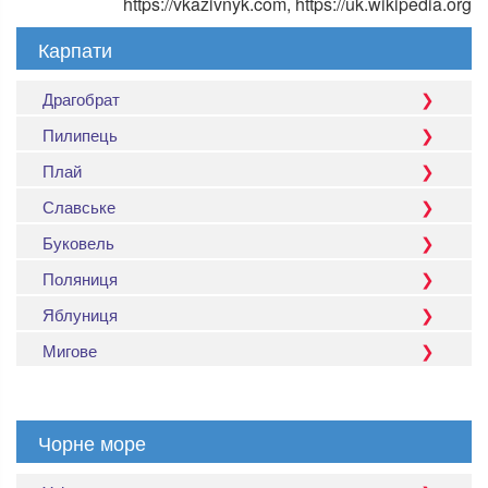
https://vkazivnyk.com, https://uk.wikipedia.org
Карпати
Драгобрат
Пилипець
Плай
Славське
Буковель
Поляниця
Яблуниця
Мигове
Чорне море