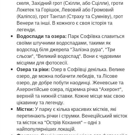
скеля, Західний грот (Скілли, або Сцілли), гроти
Локетек та Горішок, Левовий або Громовий
(Каліпсо), грот Тантал (Страху та Сумніву), грот
Венери та інші. В кожного є своя історія та
легенди.
Водоспади та озера:
Парк Софіївка славиться
своїми штучними водоспадами, такими як
водоспад біля джерела "Залізна рура", "Три
сльози", "Великий водоспад". Вони є чудовими
місцями для фотосесії.
Озера та ріки:
Озер в Софіївці декілька. Велике
озеро, де можна побачити лебедів, та Лісове
озеро, де добре побути наодинці. Женевське та
Ахеронтійське озера, підземна річка "Ахеронт",
верхній та нижній ставки. Кожне місце має свою
цікавинку та легенду.
Містки:
У парку є кілька красивих містків, які
перетинають річки і струмки. Венеційський місток
та місток на "Острів Кохання" – одні з
найпопулярніших локацій.