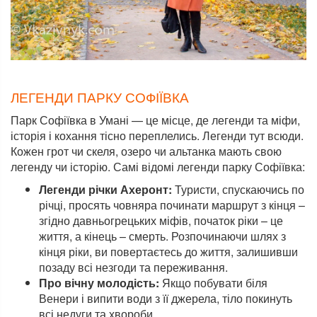
ЛЕГЕНДИ ПАРКУ СОФІЇВКА
Парк Софіївка в Умані — це місце, де легенди та міфи,
історія і кохання тісно переплелись. Легенди тут всюди.
Кожен грот чи скеля, озеро чи альтанка мають свою
легенду чи історію. Самі відомі легенди парку Софіївка:
Легенди річки Ахеронт:
Туристи, спускаючись по
річці, просять човняра починати маршрут з кінця –
згідно давньогрецьких міфів, початок ріки – це
життя, а кінець – смерть. Розпочинаючи шлях з
кінця ріки, ви повертаєтесь до життя, залишивши
позаду всі незгоди та переживання.
Про вічну молодість:
Якщо побувати біля
Венери і випити води з її джерела, тіло покинуть
всі недуги та хвороби.