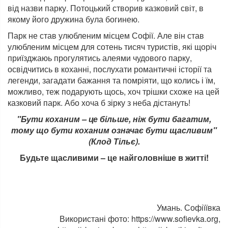
від назви парку. Потоцький створив казковий світ, в
якому його дружина була богинею.
Парк не став улюбленим місцем Софії. Але він став
улюбленим місцем для сотень тисяч туристів, які щоріч
приїзджаюь прогулятись алеями чудового парку,
освідчитись в коханні, послухати романтичні історії та
легенди, загадати бажання та помріяти, що колись і їм,
можливо, теж подарують щось, хоч трішки схоже на цей
казковий парк. Або хоча б зірку з неба дістануть!
"Бути коханим – це більше, ніж бути багатим,
тому що бути коханим означає бути щасливим"
(Клод Тільє).
Будьте щасливими – це найголовніше в житті!
Умань. Софіїївка
Використані фото: https://www.sofievka.org,