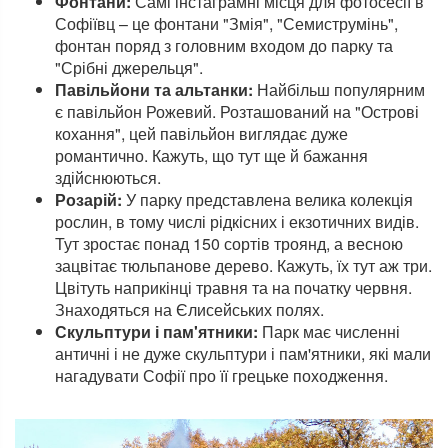
Фонтани:
Самі інстаграмні місця для фотосесії в
Софіївц – це фонтани "Змія", "Семиструмінь",
фонтан поряд з головним входом до парку та
"Срібні джерельця".
Павільйони та альтанки:
Найбільш популярним
є павільйон Рожевий. Розташований на "Острові
кохання", цей павільйон виглядає дуже
романтично. Кажуть, що тут ще й бажання
здійснюються.
Розарій:
У парку представлена велика колекція
рослин, в тому числі рідкісних і екзотичних видів.
Тут зростає понад 150 сортів троянд, а весною
зацвітає тюльпанове дерево. Кажуть, їх тут аж три.
Цвітуть наприкінці травня та на початку червня.
Знаходяться на Єлисейських полях.
Скульптури і пам'ятники:
Парк має численні
античні і не дуже скульптури і пам'ятники, які мали
нагадувати Софії про її грецьке походження.