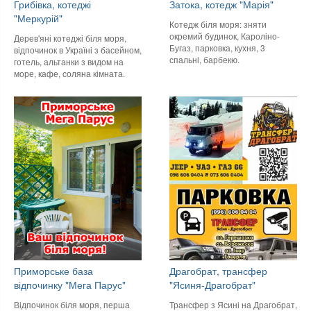
Грибівка, котеджі
Затока, котедж "Марія"
"Меркурій"
Котедж біля моря: зняти
окремий будинок, Кароліно-
Дерев'яні котеджі біля моря,
Бугаз, парковка, кухня, 3
відпочинок в Україні з басейном,
спальні, барбекю.
готель, альтанки з видом на
море, кафе, соляна кімната.
Приморське база
Драгобрат, трансфер
відпочинку "Мега Парус"
"Ясиня-Драгобрат"
Відпочинок біля моря, перша
Трансфер з Ясині на Драгобрат,