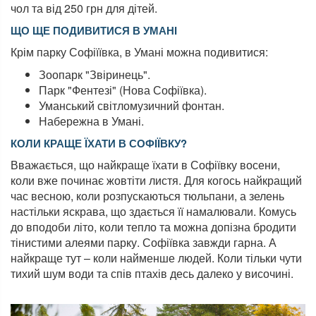
чол та від 250 грн для дітей.
ЩО ЩЕ ПОДИВИТИСЯ В УМАНІ
Крім парку Софіїївка, в Умані можна подивитися:
Зоопарк "Звіринець".
Парк "Фентезі" (Нова Софіївка).
Уманський світломузичний фонтан.
Набережна в Умані.
КОЛИ КРАЩЕ ЇХАТИ В СОФІЇВКУ?
Вважається, що найкраще їхати в Софіївку восени,
коли вже починає жовтіти листя. Для когось найкращий
час весною, коли розпускаються тюльпани, а зелень
настільки яскрава, що здається її намалювали. Комусь
до вподоби літо, коли тепло та можна допізна бродити
тінистими алеями парку. Софіївка завжди гарна. А
найкраще тут – коли найменше людей. Коли тільки чути
тихий шум води та спів птахів десь далеко у височині.