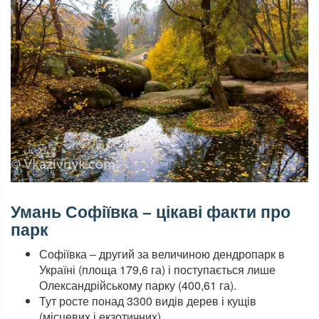
Умань Софіївка – цікаві факти про
парк
Софіївка – другий за величиною дендропарк в
Україні (площа 179,6 га) і поступається лише
Олександрійському парку (400,61 га).
Тут росте понад 3300 видів дерев і кущів
(місцевих і екзотичних).