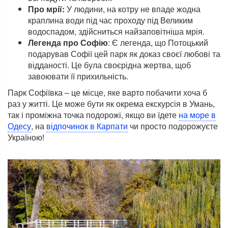
Про мрії:
У людини, на котру не впаде жодна
краплина води під час проходу під Великим
водоспадом, здійсниться найзаповітніша мрія.
Легенда про Софію
: Є легенда, що Потоцький
подарував Софії цей парк як доказ своєї любові та
відданості. Це була своєрідна жертва, щоб
завоювати її прихильність.
Парк Софіївка – це місце, яке варто побачити хоча б
раз у житті. Це може бути як окрема екскурсія в Умань,
так і проміжна точка подорожі, якщо ви їдете
на море в
Одесу
, на
відпочинок в Карпати
чи просто подорожуєте
Україною!