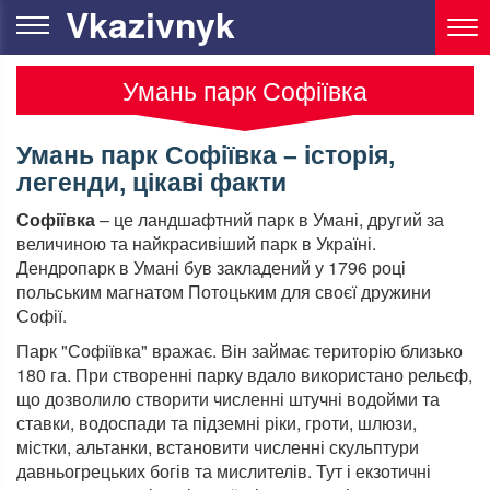
Vkazivnyk
Умань парк Софіївка
Умань парк Софіївка – історія,
легенди, цікаві факти
Софіївка
– це ландшафтний парк в Умані, другий за
величиною та найкрасивіший парк в Україні.
Дендропарк в Умані був закладений у 1796 році
польським магнатом Потоцьким для своєї дружини
Софії.
Парк "Софіївка" вражає. Він займає територію близько
180 га. При створенні парку вдало використано рельєф,
що дозволило створити численні штучні водойми та
ставки, водоспади та підземні ріки, гроти, шлюзи,
містки, альтанки, встановити численні скульптури
давньогрецьких богів та мислителів. Тут і екзотичні