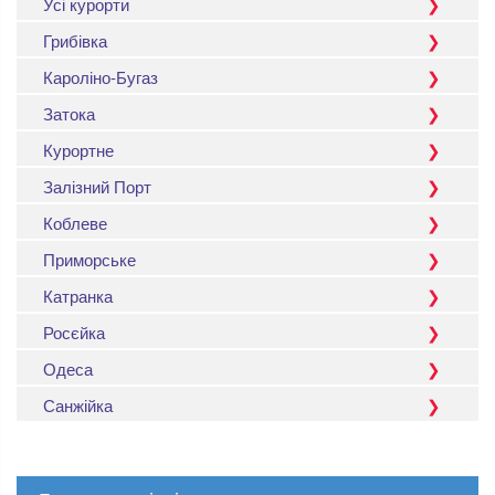
Усі курорти
Грибівка
Кароліно-Бугаз
Затока
Курортне
Залізний Порт
Коблеве
Приморське
Катранка
Росєйка
Одеса
Санжійка