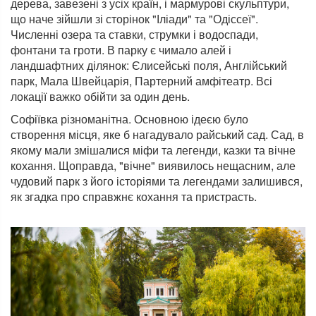
дерева, завезені з усіх країн, і мармурові скульптури,
що наче зійшли зі сторінок "Іліади" та "Одіссеї".
Численні озера та ставки, струмки і водоспади,
фонтани та гроти. В парку є чимало алей і
ландшафтних ділянок: Єлисейські поля, Англійський
парк, Мала Швейцарія, Партерний амфітеатр. Всі
локації важко обійти за один день.
Софіївка різноманітна. Основною ідеєю було
створення місця, яке б нагадувало райський сад. Сад, в
якому мали змішалися міфи та легенди, казки та вічне
кохання. Щоправда, "вічне" виявилось нещасним, але
чудовий парк з його історіями та легендами залишився,
як згадка про справжнє кохання та пристрасть.