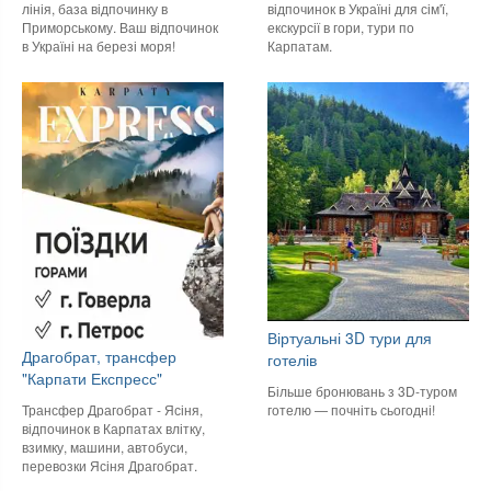
лінія, база відпочинку в
відпочинок в Україні для сім'ї,
Приморському. Ваш відпочинок
екскурсії в гори, тури по
в Україні на березі моря!
Карпатам.
Віртуальні 3D тури для
Драгобрат, трансфер
готелів
"Карпати Експресс"
Більше бронювань з 3D-туром
готелю — почніть сьогодні!
Трансфер Драгобрат - Ясіня,
відпочинок в Карпатах влітку,
взимку, машини, автобуси,
перевозки Ясіня Драгобрат.