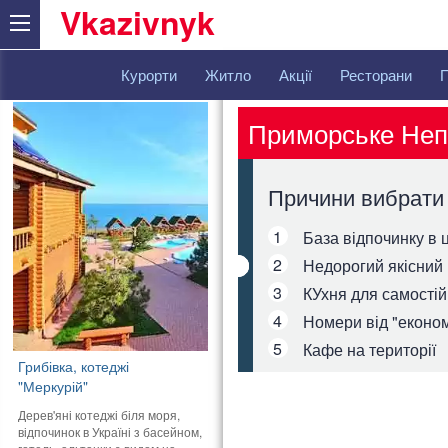
Vkazivnyk
Курорти
Житло
Акції
Ресторани
Приморське Неп
Причини вибрати
1
База відпочинку в 
2
Недорогий якісний
3
КУхня для самості
4
Номери від "економ
5
Кафе на території
Грибівка, котеджі
"Меркурій"
Дерев'яні котеджі біля моря,
відпочинок в Україні з басейном,