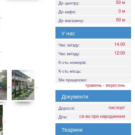
50 м
До центру:
0 м
До кафе:
50 м
До магазину:
У нас
14.00
Час заїзду:
12:00
Час виїзду:
К-сть номерів:
К-сть місць:
Ми працюємо:
травень - вересень
Документи
паспорт
Дорослі:
св-во про народження
Діти:
Тварини