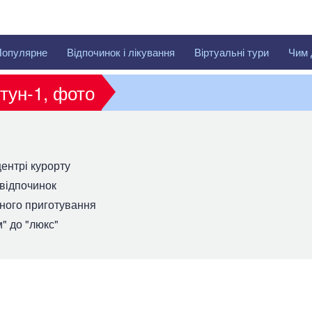
Популярне
Відпочинок і лікування
Віртуальні тури
Чим 
тун-1, фото
центрі курорту
 відпочинок
йного приготування
" до "люкс"