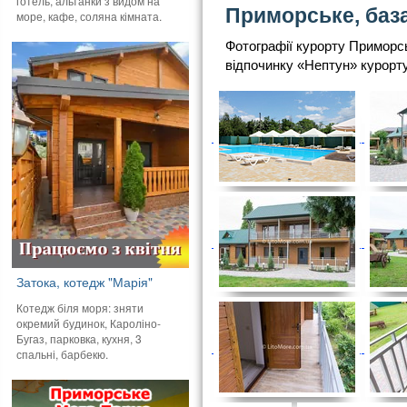
готель, альтанки з видом на
Приморське, база
море, кафе, соляна кімната.
Фотографії курорту Приморсь
відпочинку «Нептун» курорт
Затока, котедж "Марія"
Котедж біля моря: зняти
окремий будинок, Кароліно-
Бугаз, парковка, кухня, 3
спальні, барбекю.