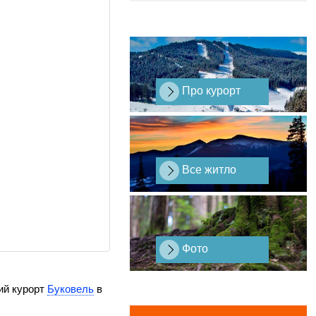
Про курорт
Все житло
Фото
ий курорт
Буковель
в