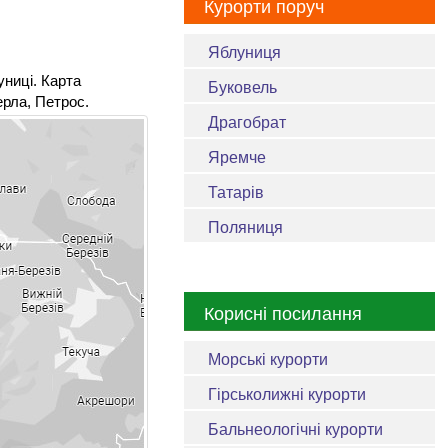
Курорти поруч
Яблуниця
униці. Карта
Буковель
ерла, Петрос.
Драгобрат
Яремче
Татарів
Поляниця
Корисні посилання
Морські курорти
Гірськолижні курорти
Бальнеологічні курорти