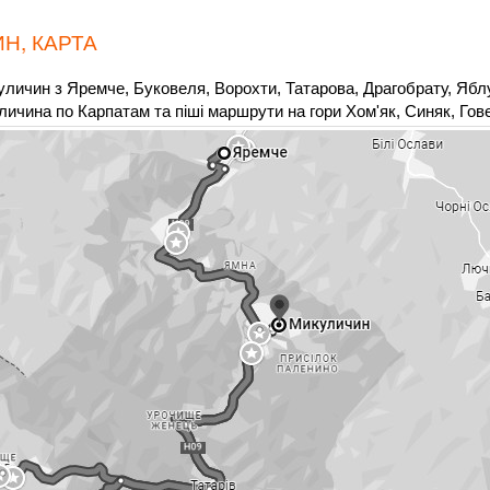
Н, КАРТА
уличин з Яремче, Буковеля, Ворохти, Татарова, Драгобрату, Ябл
ичина по Карпатам та піші маршрути на гори Хом'як, Синяк, Гов