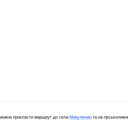
и можна прокласти маршрут до села
Микуличин
та на гірськолижн