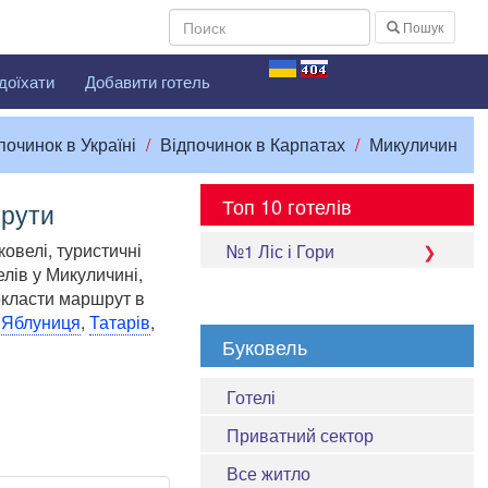
Пошук
доїхати
Добавити готель
починок в Україні
Відпочинок в Карпатах
Микуличин
Топ 10 готелів
шрути
овелі, туристичні
№1 Ліс і Гори
елів у Микуличині,
окласти маршрут в
у
Яблуниця
,
Татарів
,
Буковель
Готелі
Приватний сектор
Все житло