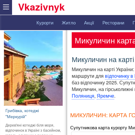
Vkazivnyk
Курорти
Житло
Акції
Ресторани
Микуличин карт
Микуличин на карті
Микуличин на карті України:
маршрути для
відпочинку в
баз відпочинку 2025. Супут
Микуличин, на гірськолижні
Поляниця
,
Яремче
.
Грибівка, котеджі
МИКУЛИЧИН: КАРТА ГО
"Меркурій"
Дерев'яні котеджі біля моря,
Супутникова карта курорту Мику
відпочинок в Україні з басейном,