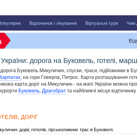
Популярне
Відпочинок і лікування
Віртуальні тури
Чим 
а
Від
 України: дорога на Буковель, готелі, мар
 дорога Буковель Микуличин, спуски, траси, підйомники в Бук
 Карпатах
, на гори Говерла, Петрос. Карта розташування гот
никова карта доріг на Микуличин - на мапі України можна пр
 курорти
Буковель
,
Драгобрат
та найближчі місця відпочинк
ТЕЛІВ, ДОРІГ
личин: доріг, готелів, гірськолижних трас в Буковелі.