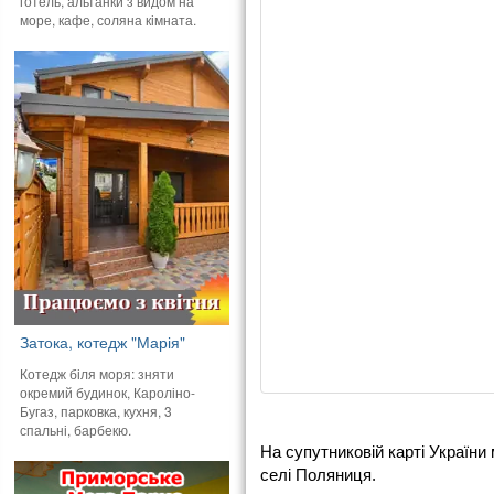
готель, альтанки з видом на
море, кафе, соляна кімната.
Затока, котедж "Марія"
Котедж біля моря: зняти
окремий будинок, Кароліно-
Бугаз, парковка, кухня, 3
спальні, барбекю.
На супутниковій карті Україн
селі Поляниця.