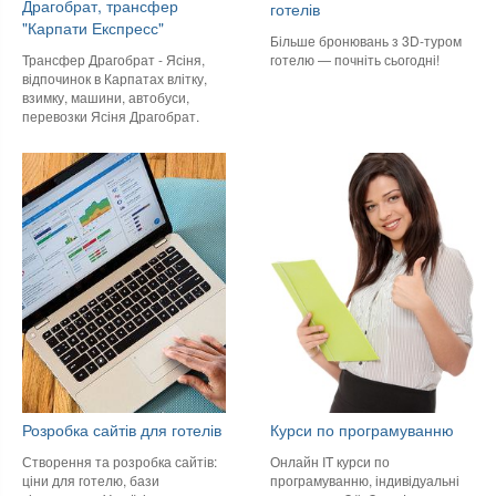
Драгобрат, трансфер
готелів
"Карпати Експресс"
Більше бронювань з 3D-туром
готелю — почніть сьогодні!
Трансфер Драгобрат - Ясіня,
відпочинок в Карпатах влітку,
взимку, машини, автобуси,
перевозки Ясіня Драгобрат.
Розробка сайтів для готелів
Курси по програмуванню
Створення та розробка сайтів:
Онлайн IT курси по
ціни для готелю, бази
програмуванню, індивідуальні