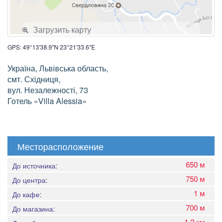
Загрузить карту
GPS: 49°13'38.9"N 23°21'33.6"E
Україна, Львівська область,
смт. Східниця,
вул. Незалежності, 73
Готель «Villa Alessia»
Месторасположение
650 м
До источника:
750 м
До центра:
1 м
До кафе:
700 м
До магазина:
1,2 км