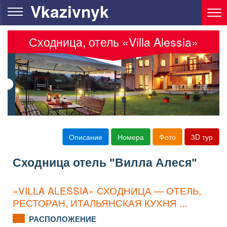
Vkazivnyk
Сходница, отель «Villa Alessia»
Описание
Номера
Фото
3D тур
Сходница отель "Вилла Алеся"
«VILLA ALESSIA» СХОДНИЦА — ОТЕЛЬ,
РЕСТОРАН, ИТАЛЬЯНСКАЯ КУХНЯ ...
РАСПОЛОЖЕНИЕ