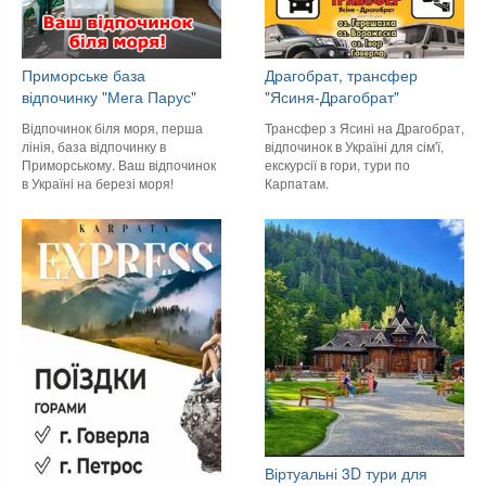
Приморське база
Драгобрат, трансфер
відпочинку "Мега Парус"
"Ясиня-Драгобрат"
Відпочинок біля моря, перша
Трансфер з Ясині на Драгобрат,
лінія, база відпочинку в
відпочинок в Україні для сім'ї,
Приморському. Ваш відпочинок
екскурсії в гори, тури по
в Україні на березі моря!
Карпатам.
Віртуальні 3D тури для