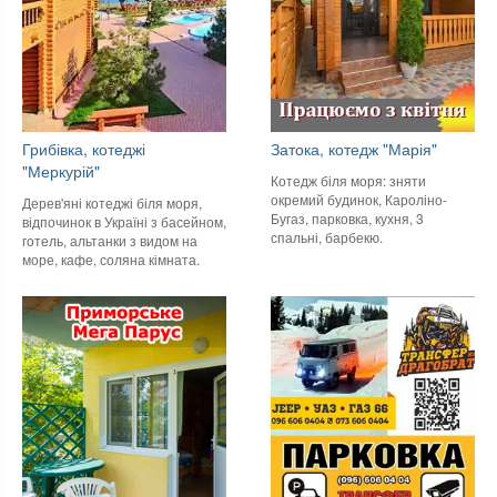
Грибівка, котеджі
Затока, котедж "Марія"
"Меркурій"
Котедж біля моря: зняти
окремий будинок, Кароліно-
Дерев'яні котеджі біля моря,
Бугаз, парковка, кухня, 3
відпочинок в Україні з басейном,
спальні, барбекю.
готель, альтанки з видом на
море, кафе, соляна кімната.