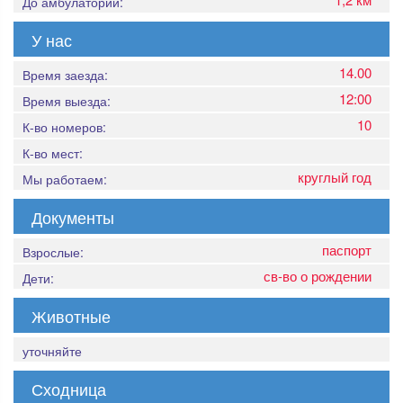
До амбулатории:
У нас
14.00
Время заезда:
12:00
Время выезда:
10
К-во номеров:
К-во мест:
круглый год
Мы работаем:
Документы
паспорт
Взрослые:
св-во о рождении
Дети:
Животные
уточняйте
Сходница