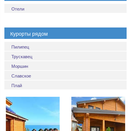
Отели
Курорты рядом
Пилипец
Трускавец
Моршин
Славское
Плай