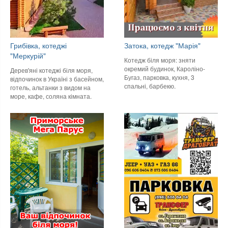
Грибівка, котеджі
Затока, котедж "Марія"
"Меркурій"
Котедж біля моря: зняти
окремий будинок, Кароліно-
Дерев'яні котеджі біля моря,
Бугаз, парковка, кухня, 3
відпочинок в Україні з басейном,
спальні, барбекю.
готель, альтанки з видом на
море, кафе, соляна кімната.