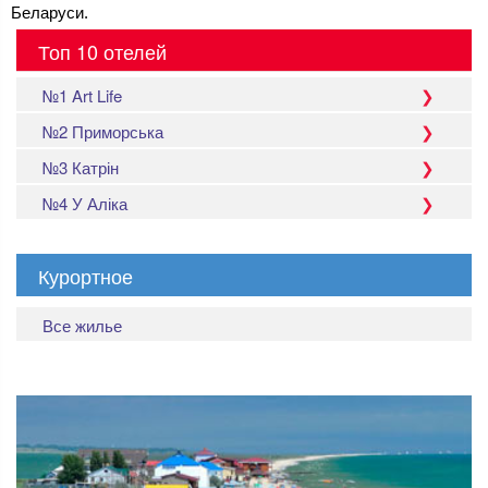
Беларуси.
Топ 10 отелей
№1 Art Life
№2 Приморська
№3 Катрін
№4 У Аліка
Курортное
Все жилье