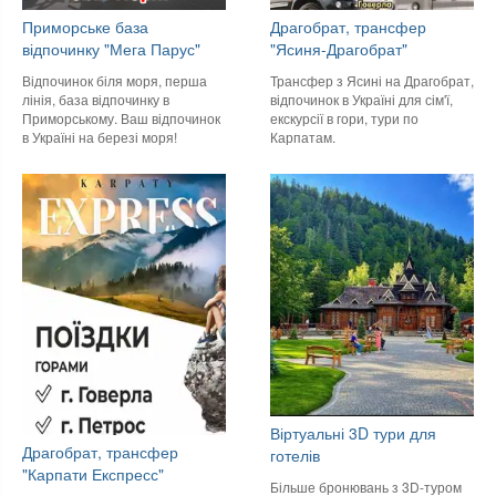
Приморське база
Драгобрат, трансфер
відпочинку "Мега Парус"
"Ясиня-Драгобрат"
Відпочинок біля моря, перша
Трансфер з Ясині на Драгобрат,
лінія, база відпочинку в
відпочинок в Україні для сім'ї,
Приморському. Ваш відпочинок
екскурсії в гори, тури по
в Україні на березі моря!
Карпатам.
Віртуальні 3D тури для
Драгобрат, трансфер
готелів
"Карпати Експресс"
Більше бронювань з 3D-туром