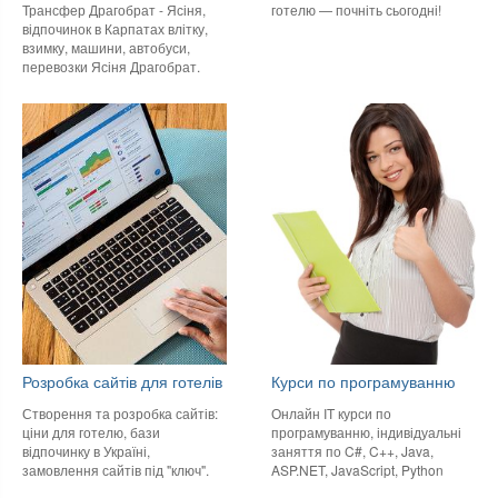
готелю — почніть сьогодні!
Трансфер Драгобрат - Ясіня,
відпочинок в Карпатах влітку,
взимку, машини, автобуси,
перевозки Ясіня Драгобрат.
Розробка сайтів для готелів
Курси по програмуванню
Створення та розробка сайтів:
Онлайн IT курси по
ціни для готелю, бази
програмуванню, індивідуальні
відпочинку в Україні,
заняття по C#, C++, Java,
замовлення сайтів під "ключ".
ASP.NET, JavaScript, Python